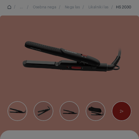
/
...
/
Osebna nega
/
Nega las
/
Likalniki las
/
HS 2030
2