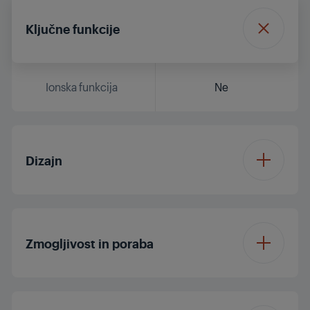
Ključne funkcije
Ionska funkcija
Ne
Dizajn
Plavajoče plošče
Zmogljivost in poraba
Število nastavitev
2