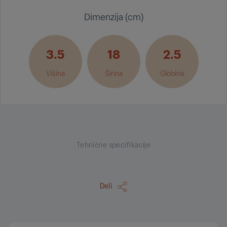
Dimenzija (cm)
3.5
18
2.5
Višina
Širina
Globina
Tehnične specifikacije
Deli