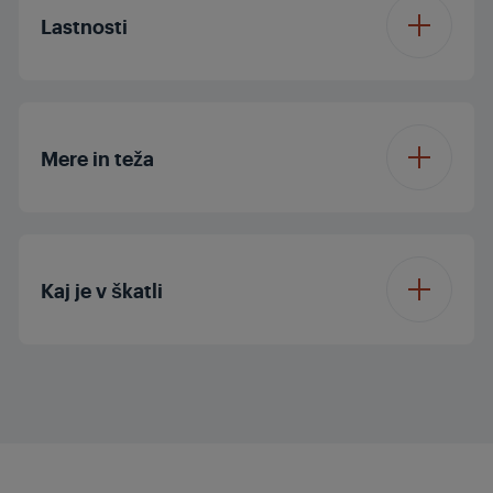
temperature
Lastnosti
Moč
20 W
Vrsta zaslona
LED
Mere in teža
Samodejni izklop
Višina paketa
5.7 cm
Funkcija zaklepanja
Kaj je v škatli
Širina paketa
25.5 cm
Toplotno odporna
Globina paketa
9.5 cm
torbica za
shranjevanje
Teža paketa
0.47 kg