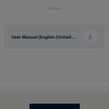
Podpora
Višina
3.5 cm
Širina
18 cm
User Manual (English (United States))
Globina
2.5 cm
Teža
0.25 kg