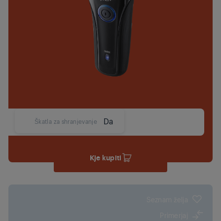
Da
Škatla za shranjevanje
Kje kupiti
Seznam želja
Primerjaj