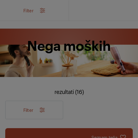
/
Izdelki
/
Osebna nega
/
Nega moških
Filter
Nega moških
rezultati (16)
Filter
Seznam želja