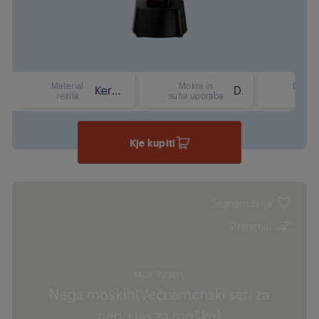
Material
Mokra in
Delov
Keramika
Da
rezila
suha uporaba
čas
Kje kupiti
Seznam želja
Primerjaj
MGK 7230 L
Nega moških(Večnamenski seti za
nego las za moške)