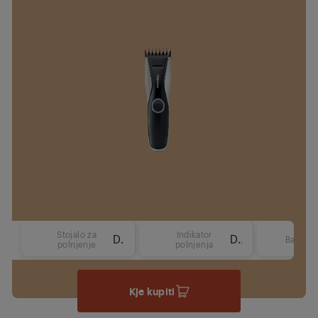
Stojalo za
Indikator
Da
Da
Barva
polnjenje
polnjenja
Kje kupiti