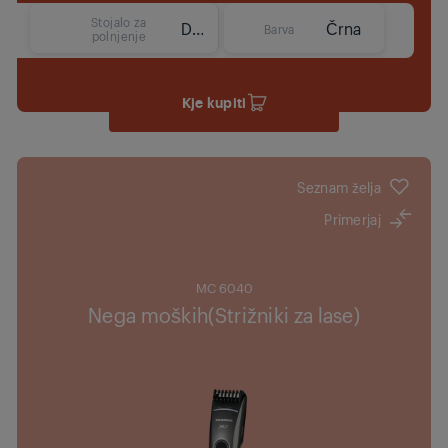
Stojalo za
Da
Črna
Barva
polnjenje
Kje kupiti
Seznam želja
Primerjaj
MC 6040
Nega moških(Strižniki za lase)