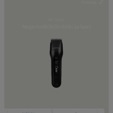
Primerjaj
MC 7230 L
Nega moških(Strižniki za lase)