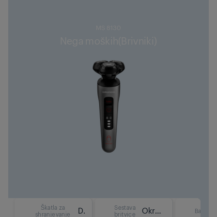
MS 8130
Nega moških(Brivniki)
Škatla za
Sestava
Da
Okrogla glava
Barva
shranjevanje
britvice