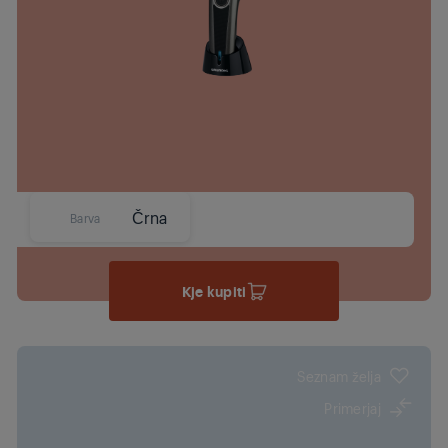
Črna
Barva
Kje kupiti
Seznam želja
Primerjaj