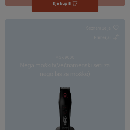
Kje kupiti
Seznam želja
Primerjaj
MGK 9030
Nega moških(Večnamenski seti za
nego las za moške)