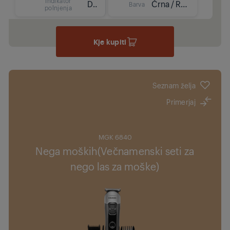
Indikator
Da
Črna / Rdeča
Barva
polnjenja
Kje kupiti
Seznam želja
Primerjaj
MGK 6840
Nega moških(Večnamenski seti za
nego las za moške)