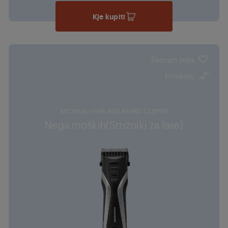
Kje kupiti
Seznam želja
Primerjaj
MC 8840-HAIR AND BEARD CLIPPER
Nega moških(Strižniki za lase)