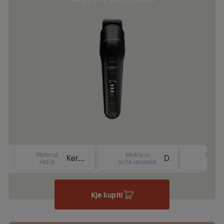
Material
Mokra in
Delov
Keramika
Da
rezila
suha uporaba
čas
Kje kupiti