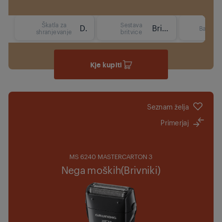
Škatla za
Sestava
Da
Brivnik
Barva
shranjevanje
britvice
Kje kupiti
Seznam želja
Primerjaj
MS 6240 MASTERCARTON 3
Nega moških(Brivniki)