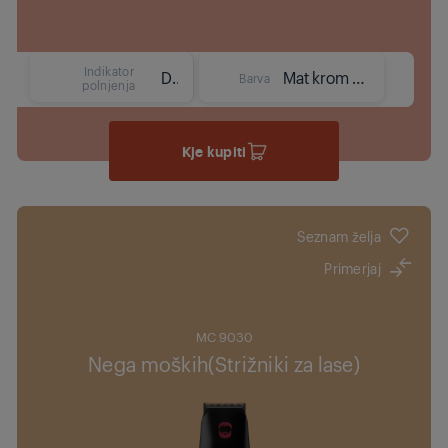
Indikator
Da
Mat krom / Rdeča
Barva
polnjenja
Kje kupiti
Seznam želja
Primerjaj
MC 9030
Nega moških(Strižniki za lase)