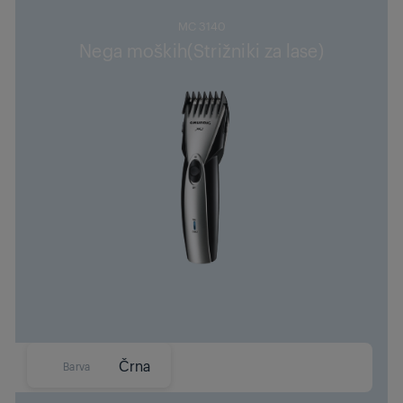
MC 3140
Nega moških(Strižniki za lase)
Črna
Barva