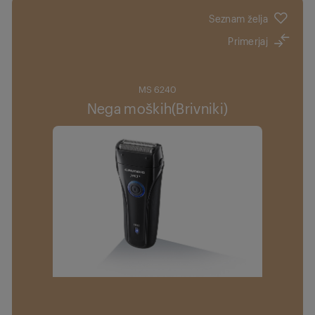
Seznam želja
Primerjaj
MS 6240
Nega moških(Brivniki)