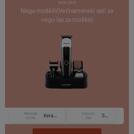
MGK 6841
Nega moških(Večnamenski seti za
nego las za moške)
Material
Delovni
Keramika
50
rezila
čas