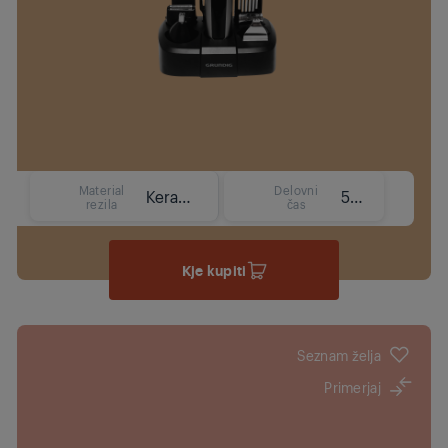
Material
Delovni
Keramika
50
rezila
čas
Kje kupiti
Seznam želja
Primerjaj