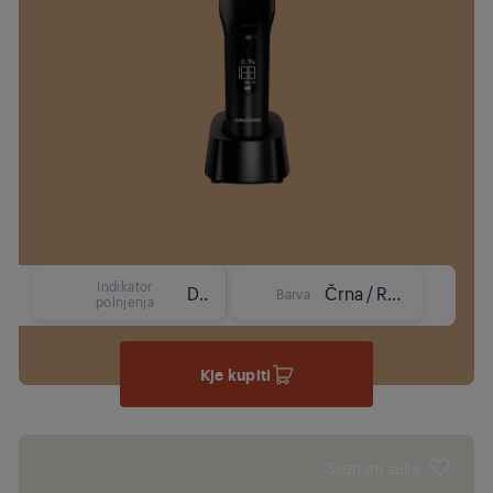
Indikator
Da
Črna / Rdeča
Barva
polnjenja
Kje kupiti
Seznam želja