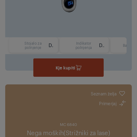
Stojalo za
Indikator
Da
Da
Barva
polnjenje
polnjenja
Kje kupiti
Seznam želja
Primerjaj
MC 6840
Nega moških(Strižniki za lase)