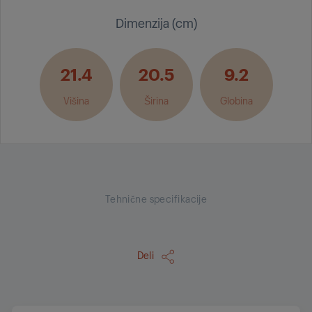
Dimenzija (cm)
21.4
20.5
9.2
Višina
Širina
Globina
Tehnične specifikacije
Deli