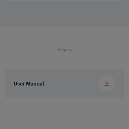
Višina paketa
30.5 cm
Premaz za žar
Keramika
Širina paketa
9.5 cm
Podpora
Globina paketa
24.5 cm
Teža paketa
0.95 kg
User Manual
Višina
21.4 cm
Širina
20.5 cm