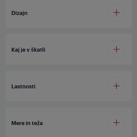
Cool Shot
Yes
Dizajn
Cool Touch nastavek
za oblikovanje
Kavelj
Kaj je v škatli
Snemljiva rešetka za
Yes
dovod zraka
Koncentrator
Lastnosti
Barva
Črna / Siva
Dolžina kabla
2
Nastavitve hitrosti
2
Mere in teža
Nastavitve toplote
3