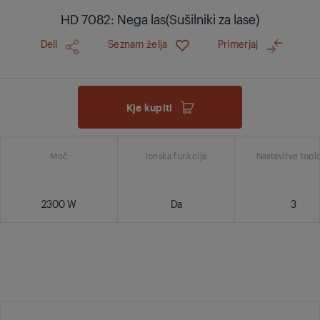
HD 7082: Nega las(Sušilniki za lase)
Deli
Seznam želja
Primerjaj
Kje kupiti
Moč
Ionska funkcija
Nastavitve topl
2300 W
Da
3