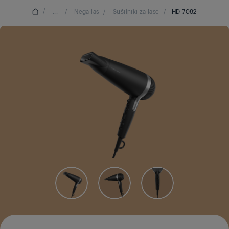
/
...
/
Nega las
/
Sušilniki za lase
/
HD 7082