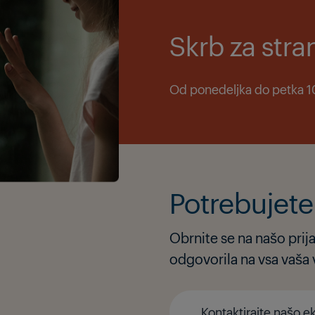
Skrb za str
Od ponedeljka do petka 10
Potrebujet
Obrnite se na našo pri
odgovorila na vsa vaša 
Kontaktirajte našo e