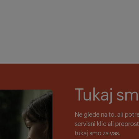
Tukaj sm
Ne glede na to, ali potr
servisni klic ali prepros
tukaj smo za vas.