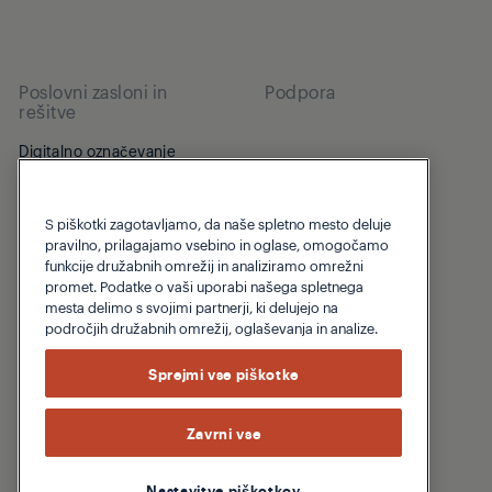
Poslovni zasloni in
Podpora
rešitve
Digitalno označevanje
Podpora
PID
Beko Corporate
S piškotki zagotavljamo, da naše spletno mesto deluje
TV za gostinstvo
pravilno, prilagajamo vsebino in oglase, omogočamo
funkcije družabnih omrežij in analiziramo omrežni
Hotelska TV
promet. Podatke o vaši uporabi našega spletnega
mesta delimo s svojimi partnerji, ki delujejo na
Led zaslon
področjih družabnih omrežij, oglaševanja in analize.
Notsanji Led
Sprejmi vse piškotke
E-Board
Infrared Touch
Zavrni vse
Nastavitve piškotkov