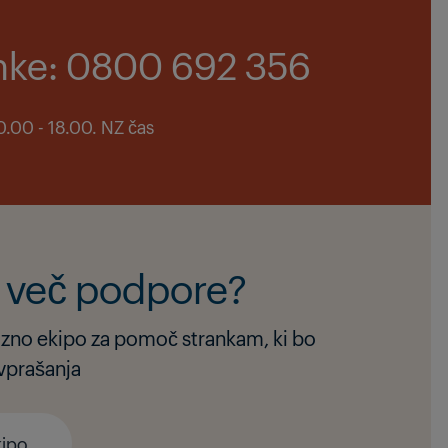
anke: 0800 692 356
.00 - 18.00. NZ čas
e več podpore?
jazno ekipo za pomoč strankam, ki bo
vprašanja
kipo