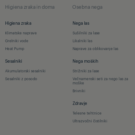
Higiena zraka in doma
Osebna nega
Higiena zraka
Nega las
Klimatske naprave
Sušilniki za lase
Grelniki vode
Likalniki las
Heat Pump
Naprave za oblikovanje las
Sesalniki
Nega moških
Akumulatorski sesalniki
Strižniki za lase
Sesalniki z posodo
Večnamenski seti za nego las za
moške
Brivniki
Zdravje
Telesne tehtnice
Ultrazvočni čistilniki