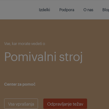
Main content starts here
Izdelki
Podpora
O nas
Blo
Main content starts here
Vse, kar morate vedeti o
Pomivalni stroj
Center za pomoč
Vsa vprašanja
Odpravljanje težav