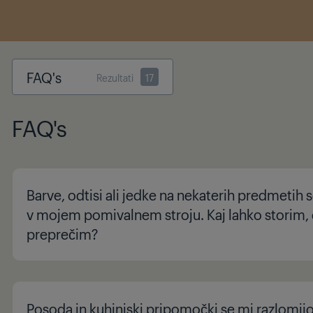
FAQ's
Rezultati
17
FAQ's
Barve, odtisi ali jedke na nekaterih predmetih 
v mojem pomivalnem stroju. Kaj lahko storim, 
preprečim?
Posoda in kuhinjski pripomočki se mi razlomijo 