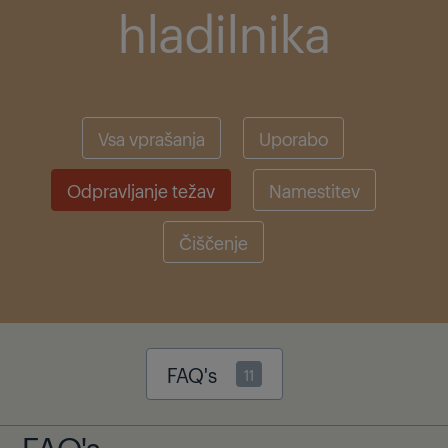
hladilnika
Vsa vprašanja
Uporabo
Odpravljanje težav
Namestitev
Čiščenje
FAQ's
11
FAQ's