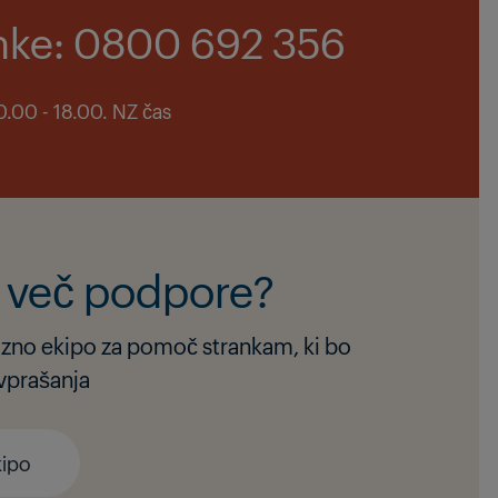
anke: 0800 692 356
.00 - 18.00. NZ čas
e več podpore?
jazno ekipo za pomoč strankam, ki bo
vprašanja
kipo