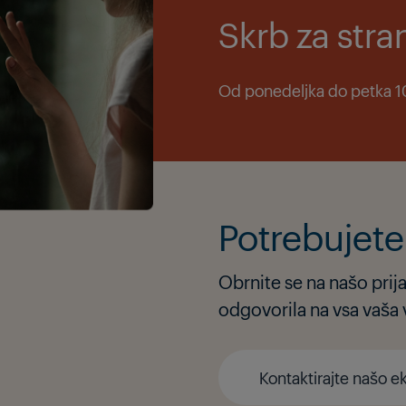
Skrb za str
Od ponedeljka do petka 10
Potrebujet
Obrnite se na našo pri
odgovorila na vsa vaša 
Kontaktirajte našo e