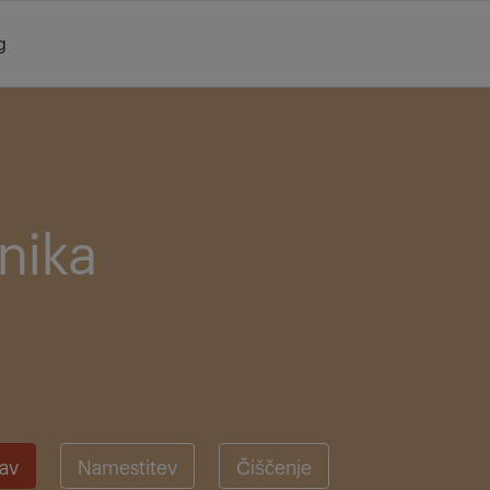
g
nika
žav
Namestitev
Čiščenje