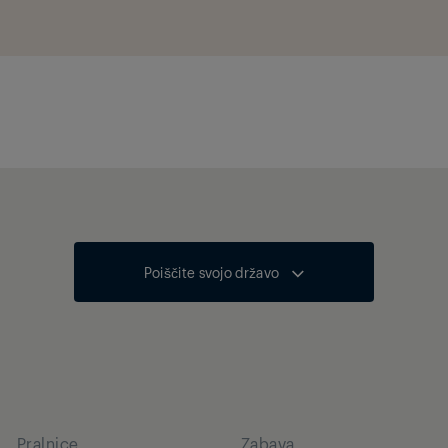
Poiščite svojo državo
Pralnice
Zabava