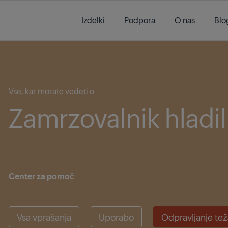
Main content starts here
Izdelki
Podpora
O nas
Blo
Main content starts here
Vse, kar morate vedeti o
Zamrzovalnik hladil
Center za pomoč
Vsa vprašanja
Uporabo
Odpravljanje te