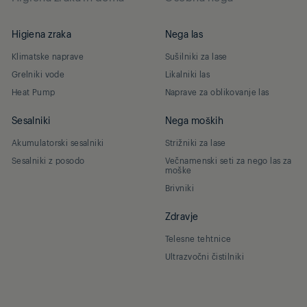
Higiena zraka
Nega las
Klimatske naprave
Sušilniki za lase
Grelniki vode
Likalniki las
Heat Pump
Naprave za oblikovanje las
Sesalniki
Nega moških
Akumulatorski sesalniki
Strižniki za lase
Sesalniki z posodo
Večnamenski seti za nego las za
moške
Brivniki
Zdravje
Telesne tehtnice
Ultrazvočni čistilniki