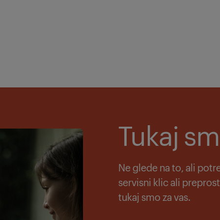
Tukaj sm
Ne glede na to, ali potr
servisni klic ali prepros
tukaj smo za vas.