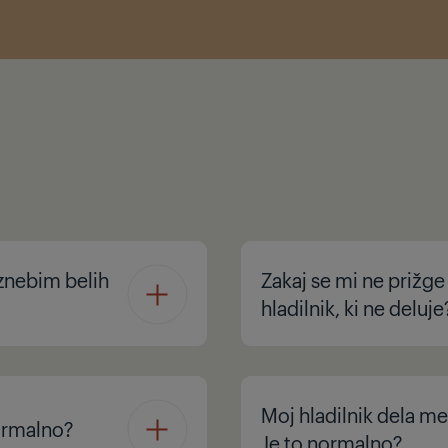
znebim belih
Zakaj se mi ne prižge
hladilnik, ki ne deluje
Moj hladilnik dela me
normalno?
Je to normalno?