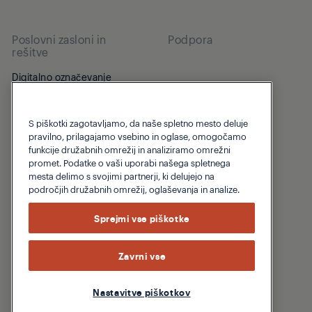
Poslovni zasloni in
Podpora
rešitve
Digitalno označevanje
Podpora
PID
Beko Corporate
S piškotki zagotavljamo, da naše spletno mesto deluje
TV za gostinstvo
pravilno, prilagajamo vsebino in oglase, omogočamo
funkcije družabnih omrežij in analiziramo omrežni
Hotelska TV
promet. Podatke o vaši uporabi našega spletnega
mesta delimo s svojimi partnerji, ki delujejo na
Led zaslon
področjih družabnih omrežij, oglaševanja in analize.
Notsanji Led
Sprejmi vse piškotke
E-Board
Infrared Touch
Zavrni vse
Nastavitve piškotkov