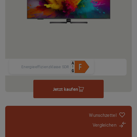
Energieeffizienzklasse SDR
Jetzt kaufen
Wunschzettel
Vergleichen