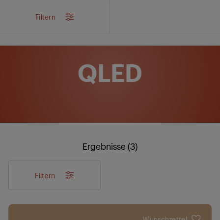
/
Produkte
/
Entertainment
/
TV
/
QLED
Filtern
QLED
Ergebnisse (3)
Filtern
Wunschzettel