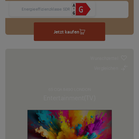
Energieeffizienzklasse SDR
Jetzt kaufen
Wunschzettel
Vergleichen
65 CQA 8490 LONDON
Entertainment(TV)