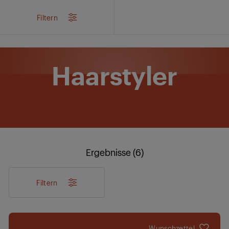
/
Produkte
/
Körperpflege
/
Hairstyling
/
Haarstyler
Filtern
Haarstyler
Ergebnisse (6)
Filtern
Wunschzettel