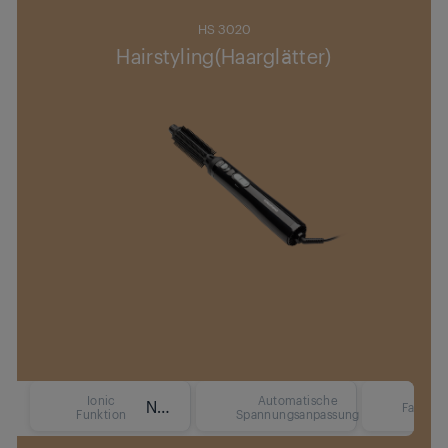
HS 3020
Hairstyling(Haarglätter)
Ionic
Automatische
Nein
Nein
Farbe
Funktion
Spannungsanpassung