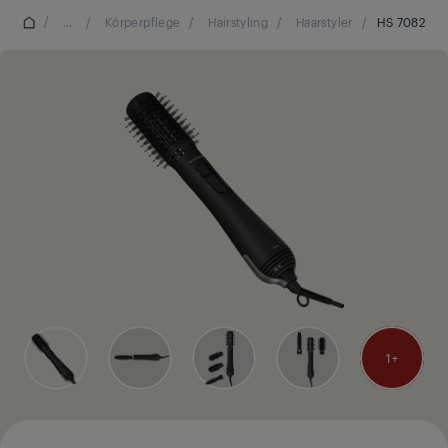
/
...
/
Körperpflege
/
Hairstyling
/
Haarstyler
/
HS 7082
1