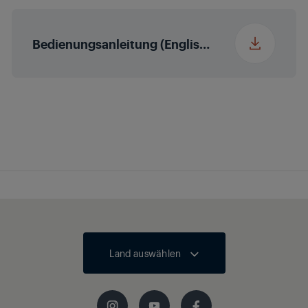
Gewicht mit
1 kg
Bedienungsanleitung (English (United States))
Verpackung
Höhe
5.8 cm
Breite
30.8 cm
Tiefe
6.2 cm
Gewicht
0.37 kg
Land auswählen