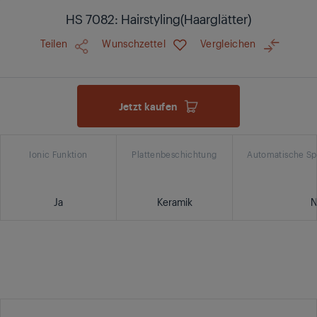
HS 7082: Hairstyling(Haarglätter)
Teilen
Wunschzettel
Vergleichen
Jetzt kaufen
Ionic Funktion
Plattenbeschichtung
Automatische S
Ja
Keramik
N