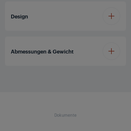
Kabellänge
1.8 m
Design
Kaltstufe
Gewicht
0.37 kg
Leistung
1100 W
Auto-Rotation
Yes
Kabel mit Drehgelenk
Abmessungen & Gewicht
Kabelloser Betrieb
Nein
Höhe mit Verpackung
31 cm
Breite mit
8.5 cm
Verpackung
Dokumente
Tiefe mit Verpackung
19 cm