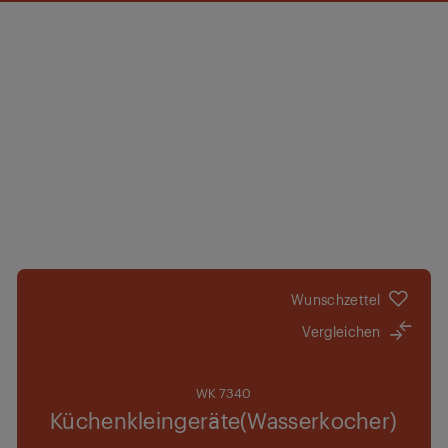
Wunschzettel
Vergleichen
WK 7340
Küchenkleingeräte(Wasserkocher)