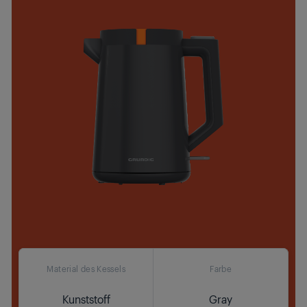
Material des Kessels
Farbe
Kunststoff
Gray