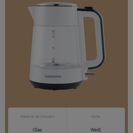
Material des Kessels
Farbe
Glas
Weiß