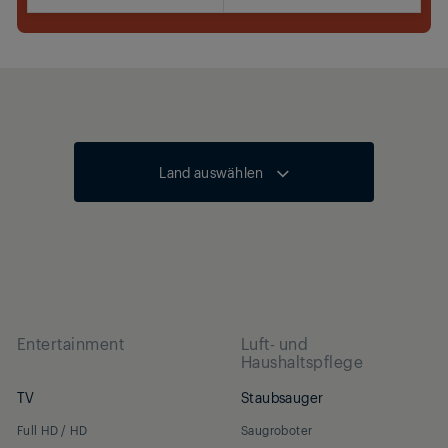
Jetzt kaufen
Land auswählen
Entertainment
Luft- und
Haushaltspflege
TV
Staubsauger
Full HD / HD
Saugroboter