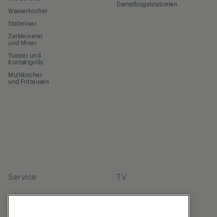
Dampfbügelstationen
Wasserkocher
Stabmixer
Zerkleinerer
und Mixer
Toaster und
Kontaktgrills
Multikocher
und Fritteusen
Service
TV