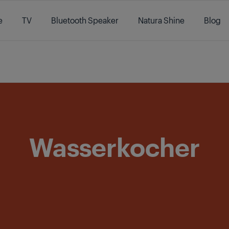
e
TV
Bluetooth Speaker
Natura Shine
Blog
/
Produkte
/
Küche
/
Küchenkleingeräte
/
Wasserkocher
Wasserkocher