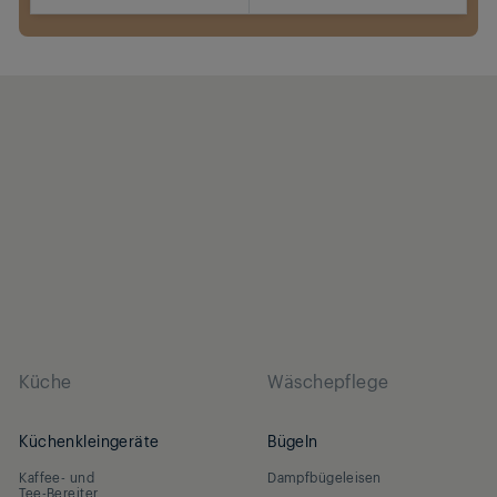
Jetzt kaufen
Küche
Wäschepflege
Küchenkleingeräte
Bügeln
Kaffee- und
Dampfbügeleisen
Tee-Bereiter