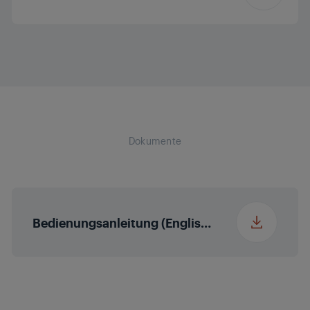
Leistung
1000 W
Höhe mit Verpackung
310 cm
Breite mit
85 cm
Verpackung
Dokumente
Tiefe mit Verpackung
190 cm
Gewicht mit
0.9 kg
Bedienungsanleitung (English (United States))
Verpackung
Höhe
5.8 cm