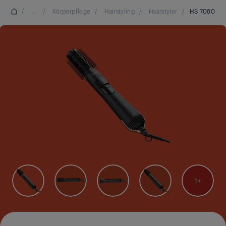
/
...
/
Körperpflege
/
Hairstyling
/
Haarstyler
/
HS 7080
1