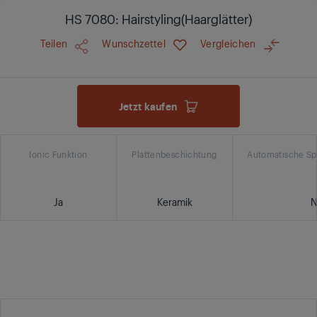
HS 7080: Hairstyling(Haarglätter)
Teilen
Wunschzettel
Vergleichen
Jetzt kaufen
Ionic Funktion
Plattenbeschichtung
Automatische S
Ja
Keramik
N