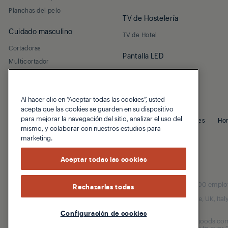
Planchas del pelo
TV de Hostelería
Cuidado masculino
TV de Hotel
Cortadoras
Pantalla LED
Multicortador
Led interior
Al hacer clic en “Aceptar todas las cookies”, usted
acepta que las cookies se guarden en su dispositivo
para mejorar la navegación del sitio, analizar el uso del
© 2026 Grundig
Politica de Privacidad
Politica de Cookies
Ho
mismo, y colaborar con nuestros estudios para
marketing.
Aceptar todas las cookies
Our parent company, Beko has 55,000 employees
Rechazarlas todas
(i.e. Türkiye, UK, It
Configuración de cookies
Beko became the largest white goods comp
are home to over 2