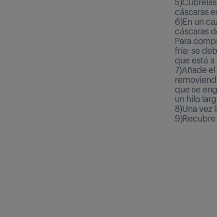
5)Cúbrelas
cáscaras es
6)En un caz
cáscaras d
Para compr
fría: se de
que está a
7)Añade el
removiendo
que se eng
un hilo larg
8)Una vez l
9)Recubre c