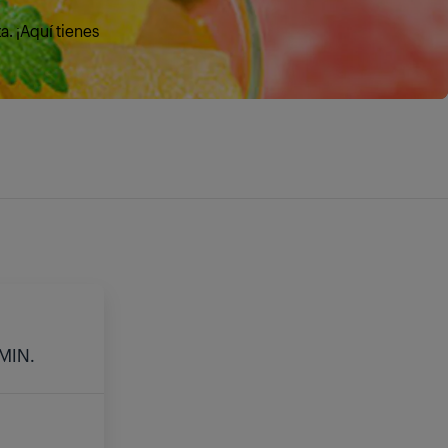
. ¡Aquí tienes
E
 MIN.