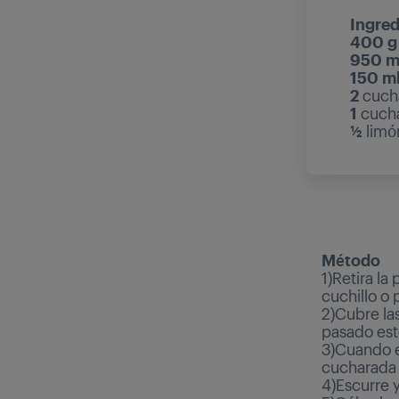
Ingred
400 g
950 m
150 m
2
cucha
1
cucha
½
limó
Método
1)Retira la
cuchillo o 
2)Cubre las
pasado est
3)Cuando e
cucharada 
4)Escurre y