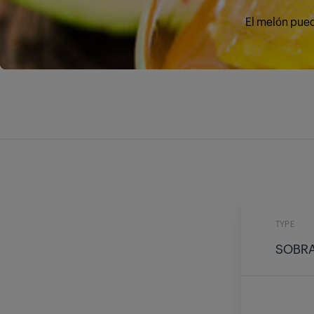
El melón pued
TYPE
SOBR