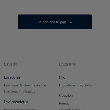
Selecciona tu país
Lavado
Encastre
Lavadoras
Frío
Lavadoras de libre instalación
Frigoríficos integrables
Lavadoras integrables
Cocción
Lavasecadoras
Hornos
Lavasecadoras de libre
Calienta platos