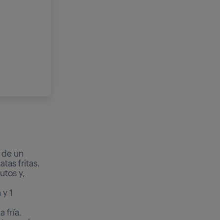
a de un
tas fritas.
utos y,
 y 1
 fría.