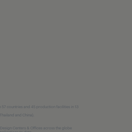
7 countries and 45 production facilities in 13
, Thailand and China).
Design Centers & Offices across the globe
plications to date.