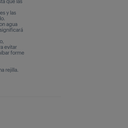
ta que las
es y las
lo.
con agua
significará
o,
a evitar
míbar forme
 rejilla.