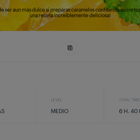
e ser aun más dulce si preparas caramelos confitando su corteza
una receta increíblemente deliciosa!
LEVEL
TOTAL TIM
AS
MEDIO
6 H. 40