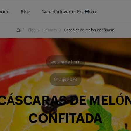
orte
Blog
Garantía Inverter EcoMotor
/
Blog
/
Recetas
/
Cáscaras de melón confitadas
lectura de 1 min
01 ago 2026
CÁSCARAS DE MELÓ
CONFITADA