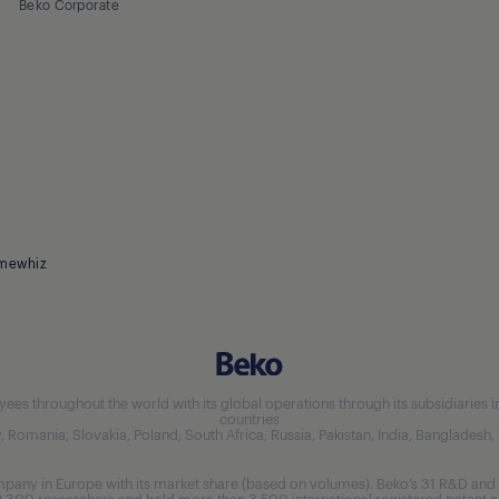
Beko Corporate
mewhiz
 throughout the world with its global operations through its subsidiaries in 5
countries
aly, Romania, Slovakia, Poland, South Africa, Russia, Pakistan, India, Bangladesh
any in Europe with its market share (based on volumes). Beko’s 31 R&D and 
,300 researchers and hold more than 3,500 international registered patent ap