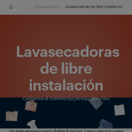
/
...
/
Lavasecadoras
/
Lavasecadoras de libre instalación
Lavasecadoras
de libre
instalación
Cuidamos al máximo tus
prendas favoritas
Un solo espacio para doble función. Lava y seca tu ropa