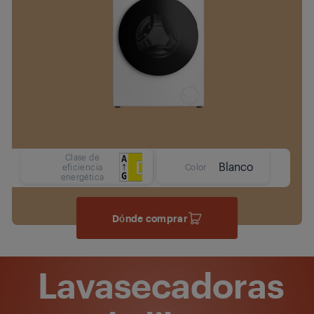
Clase de
Blanco
eficiencia
Color
energética
Dónde comprar
Lavasecadoras