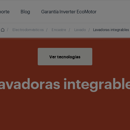
orte
Blog
Garantía Inverter EcoMotor
/
Electrodomésticos
/
Encastre
/
Lavado
/
Lavadoras integrables
Ver tecnologías
avadoras integrabl