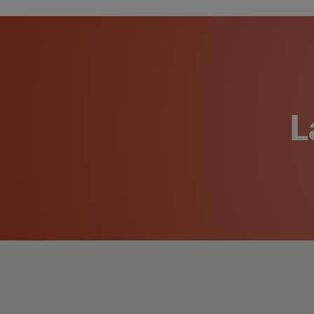
ajustables
Función GentleWave: Lava tu ropa con suavidad
Motor Inverter Eco: Alta eficiencia, bajo nivel de
ruido
L