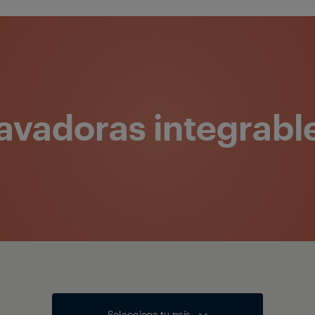
avadoras integrabl
Selecciona tu país