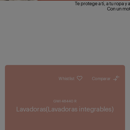
Te protege a ti, a tu ropa 
Con un moto
Whistlist
Comparar
GWI 48440 R
Lavadoras(Lavadoras integrables)