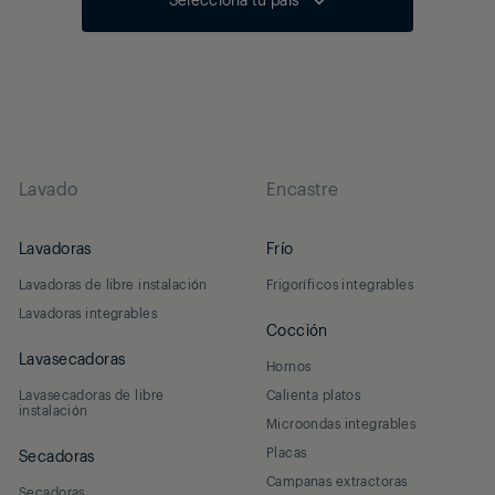
Lavado
Encastre
Lavadoras
Frío
Lavadoras de libre instalación
Frigoríficos integrables
Lavadoras integrables
Cocción
Lavasecadoras
Hornos
Lavasecadoras de libre
Calienta platos
instalación
Microondas integrables
Placas
Secadoras
Campanas extractoras
Secadoras