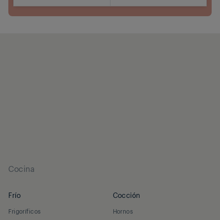
Dónde comprar
Cocina
Frío
Cocción
Frigoríficos
Hornos