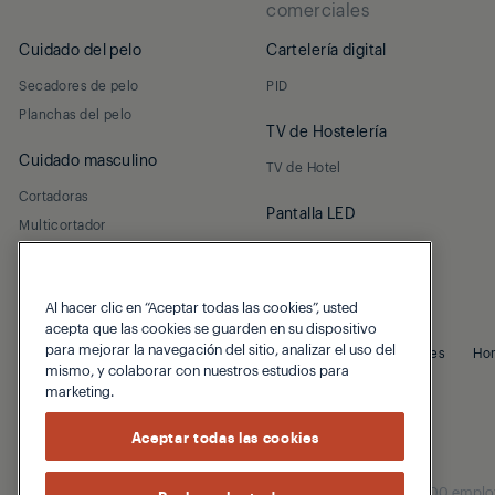
comerciales
Cuidado del pelo
Cartelería digital
Secadores de pelo
PID
Planchas del pelo
TV de Hostelería
Cuidado masculino
TV de Hotel
Cortadoras
Pantalla LED
Multicortador
Led interior
Al hacer clic en “Aceptar todas las cookies”, usted
acepta que las cookies se guarden en su dispositivo
para mejorar la navegación del sitio, analizar el uso del
© 2026 Grundig
Politica de Privacidad
Politica de Cookies
Ho
mismo, y colaborar con nuestros estudios para
marketing.
Aceptar todas las cookies
Our parent company, Beko has 55,000 employees