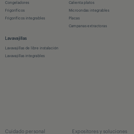
Congeladores
Calienta platos
Frigoríficos
Microondas integrables
Frigoríficos integrables
Placas
Campanas extractoras
Lavavajillas
Lavavajillas de libre instalación
Lavavajillas integrables
Cuidado personal
Expositores y soluciones