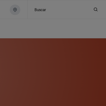
Buscar
rtador