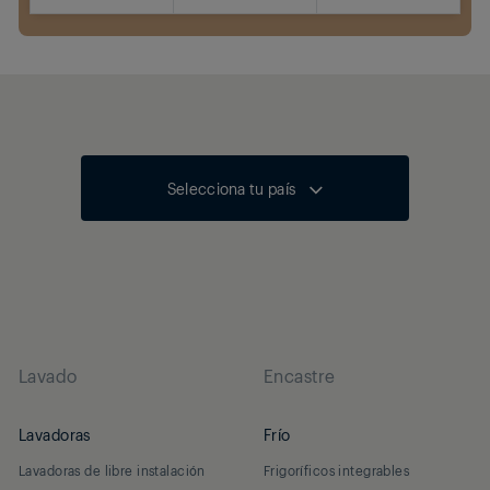
Dónde comprar
Selecciona tu país
Lavado
Encastre
Lavadoras
Frío
Lavadoras de libre instalación
Frigoríficos integrables