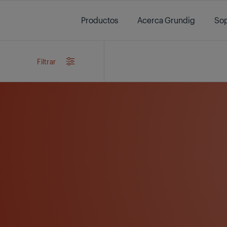
Main content starts here
Productos
Acerca Grundig
Sop
/
Filtrar