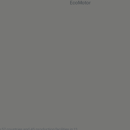
EcoMotor
7 countries and 45 production facilities in 13