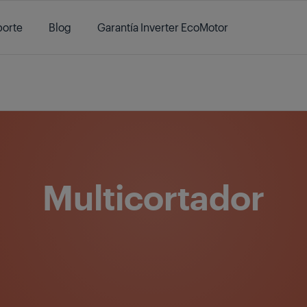
orte
Blog
Garantía Inverter EcoMotor
Electrodomésticos
/
Cuidado personal
/
Cuidado masculino
/
Multico
Multicortador