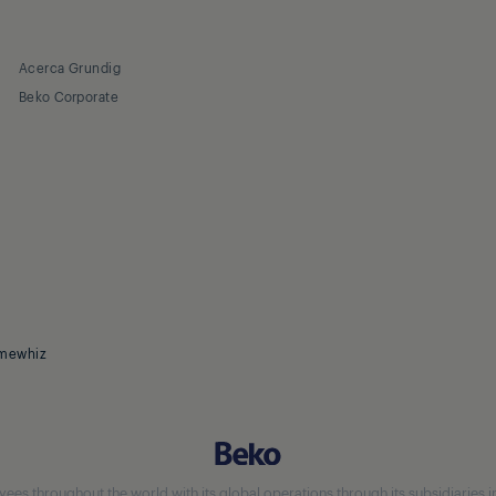
Acerca Grundig
Beko Corporate
mewhiz
 throughout the world with its global operations through its subsidiaries in 5