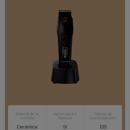
Material de la
Uso en seco y
Tiempo de
cuchilla
húmedo
funcionamiento
Cerámica
Sí
120