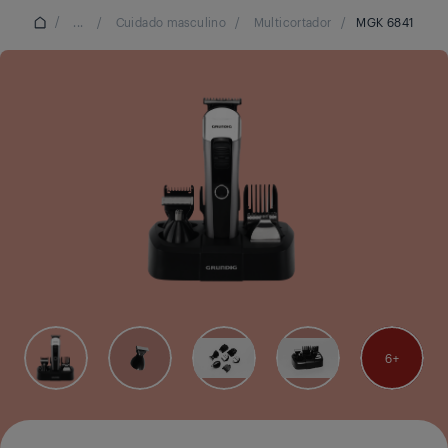
/
...
/
Cuidado masculino
/
Multicortador
/
MGK 6841
6