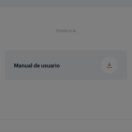
Adaptador de carga
Longitud de corte
1 mm
Anchura del embalaje
22.2 cm
mín.
Asistencia
Profundidad del
5.8 cm
embalaje
Peso del embalaje
0.68 kg
Manual de usuario
Altura
19.5 cm
Anchura
22 cm
Profundidad
5.5 cm