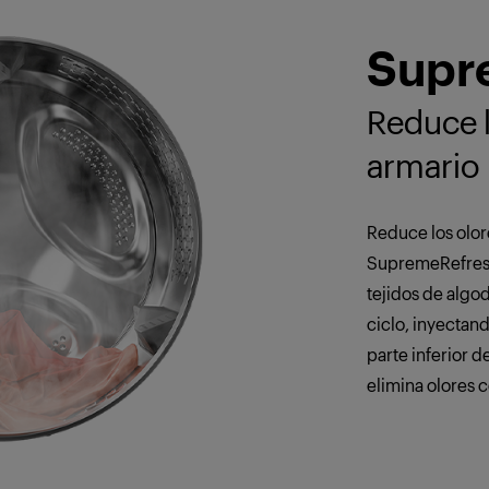
Supr
Reduce l
armario
Reduce los olor
SupremeRefresh.
tejidos de algod
ciclo, inyectan
parte inferior 
elimina olores 