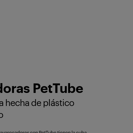
doras PetTube
 hecha de plástico
o
 lavasecadores con PetTube tienen la cuba