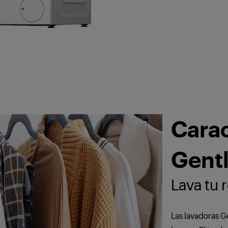
Carac
Gent
Lava tu 
Las lavadoras G