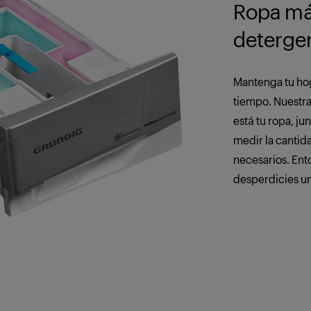
Ropa má
deterge
Mantenga tu hog
tiempo. Nuestra
está tu ropa, ju
medir la cantid
necesarios. Ent
desperdicies un