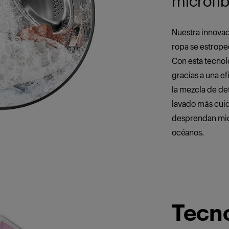
microfib
Nuestra innovad
ropa se estrope
Con esta tecnol
gracias a una e
la mezcla de de
lavado más cuid
desprendan mic
océanos.
Tecn