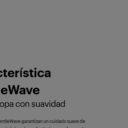
terística
leWave
ropa con suavidad
entleWave garantizan un cuidado suave de