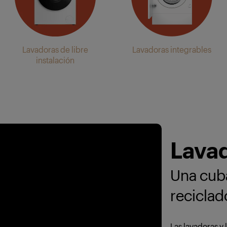
Lavadoras de libre
Lavadoras integrables
instalación
Lava
Una cuba
reciclad
Las lavadoras y