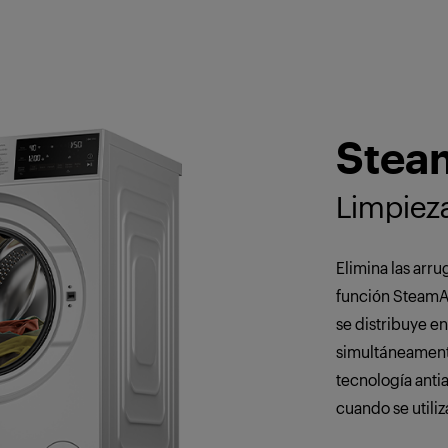
Stea
Limpiez
Elimina las arru
función SteamAss
se distribuye en
simultáneamente
tecnología antia
cuando se utiliza