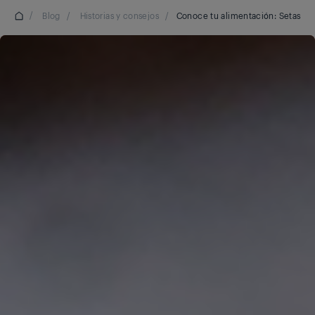
/
Blog
/
Historias y consejos
/
Conoce tu alimentación: Setas