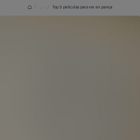
/
...
/
Top 5 películas para ver en pareja