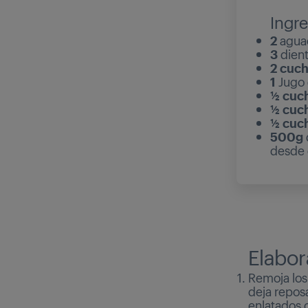
Ingr
2
agua
3
dient
2 cuc
1
Jugo 
½ cuch
½
cuch
½
cuch
500g
desde 
Elabor
Remoja los
deja reposa
enlatados 