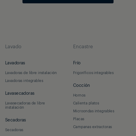
Lavado
Encastre
Lavadoras
Frío
Lavadoras de libre instalación
Frigoríficos integrables
Lavadoras integrables
Cocción
Lavasecadoras
Hornos
Lavasecadoras de libre
Calienta platos
instalación
Microondas integrables
Placas
Secadoras
Campanas extractoras
Secadoras