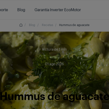
orte
Blog
Garantía Inverter EcoMotor
/
Blog
/
Recetas
/
Hummus de aguacate
lectura de 1 min
01 ago 2026
Hummus de aguacat