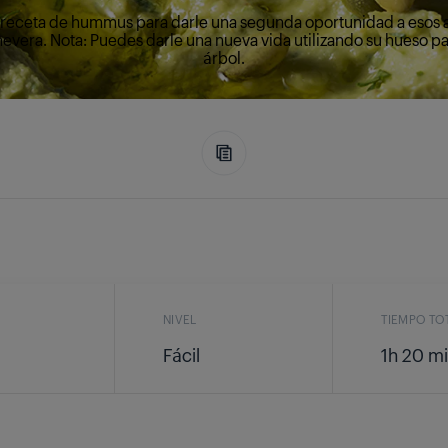
 receta de hummus para darle una segunda oportunidad a esos
nevera. Nota: Puedes darle una nueva vida utilizando su hueso par
árbol.
NIVEL
TIEMPO TO
Fácil
1h 20 m