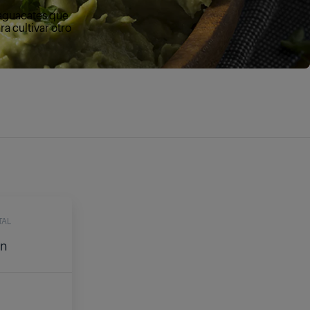
 aguacates que
a cultivar otro
TAL
in