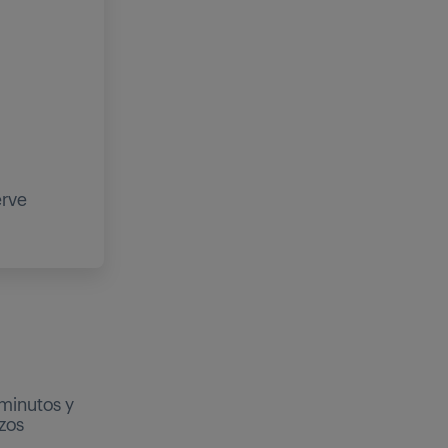
erve
 minutos y
nzos