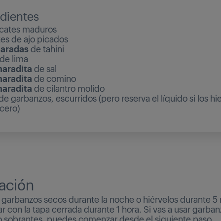
edientes
cates maduros
es de ajo picados
haradas
de tahini
de lima
aradita
de sal
aradita
de comino
aradita
de cilantro molido
de garbanzos, escurridos (pero reserva el líquido si los hi
cero)
ación
 garbanzos secos durante la noche o hiérvelos durante 5
r con la tapa cerrada durante 1 hora. Si vas a usar garba
o sobrantes, puedes comenzar desde el siguiente paso.