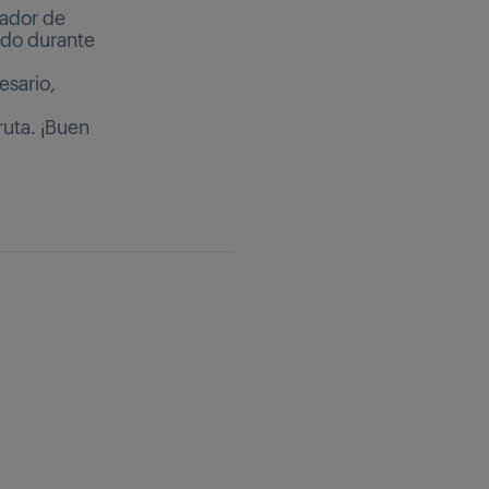
sador de
odo durante
esario,
ruta. ¡Buen