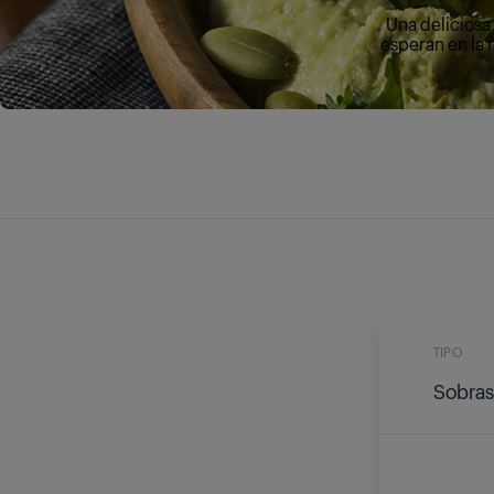
Una deliciosa
esperan en la 
TIPO
Sobras