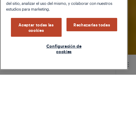
del sitio, analizar el uso del mismo, y colaborar con nuestros
estudios para marketing.
Aceptar todas las
Rechazarlas todas
cookies
Configuración de
cookies
Main content starts here
TYPE
SOBRAS
LEVEL