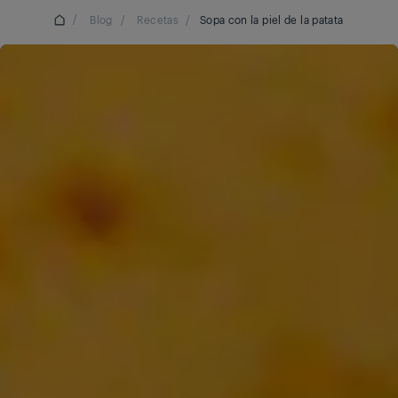
/
Blog
/
Recetas
/
Sopa con la piel de la patata