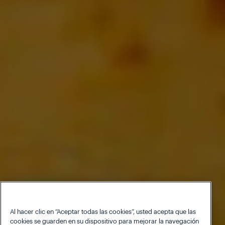
Al hacer clic en “Aceptar todas las cookies”, usted acepta que las
cookies se guarden en su dispositivo para mejorar la navegación