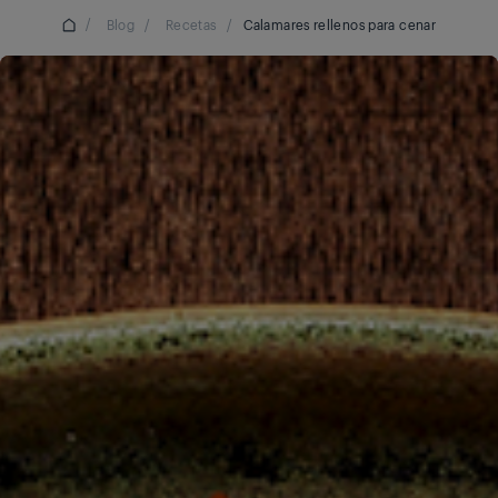
/
Blog
/
Recetas
/
Calamares rellenos para cenar