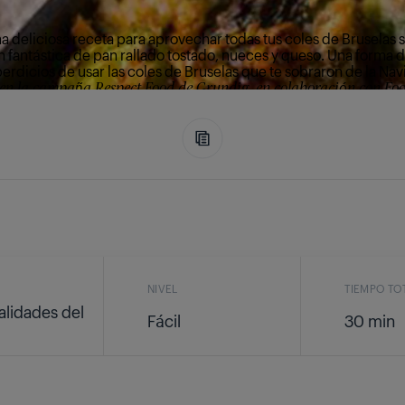
na deliciosa receta para aprovechar todas tus coles de Bruselas 
fantástica de pan rallado tostado, nueces y queso. Una forma de
erdicios de usar las coles de Bruselas que te sobraron de la Nav
 en la campaña Respect Food de Grundig, en colaboración con Food
NIVEL
TIEMPO TO
alidades del
Fácil
30 min