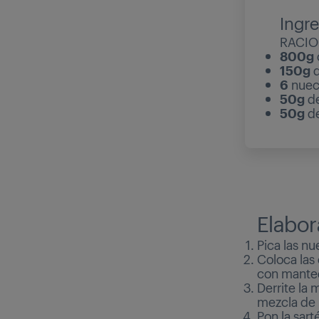
Ingr
RACIO
800g
150g
d
6
nuec
50g
d
50g
de
Elabor
Pica las nu
Coloca las
con mantequ
Derrite la 
mezcla de 
Pon la sar