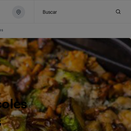
Buscar
es
coles
s