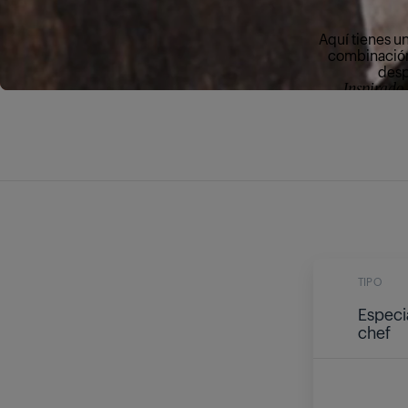
Aquí tienes u
combinación 
desp
Inspirado
TIPO
Especi
chef