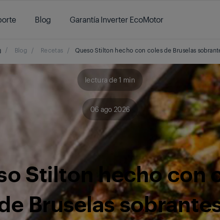
orte
Blog
Garantía Inverter EcoMotor
/
Blog
/
Recetas
/
Queso Stilton hecho con coles de Bruselas sobrant
lectura de 1 min
06 ago 2026
o Stilton hecho con 
de Bruselas sobrante