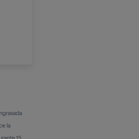
engrasada
ce la
urante 15