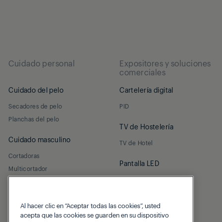
Cuidado personal
Expositores y soluciones
comerciales
Cuidado del pelo
Cartelería digital
Secadores de pelo
PID
Planchas del pelo
TV de Hostelería
Cuidado masculino
TV de Hotel
Cortadoras
Pantalla LED
Multicortador
Led interior
Al hacer clic en “Aceptar todas las cookies”, usted
acepta que las cookies se guarden en su dispositivo