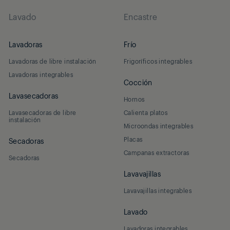
Lavado
Encastre
Lavadoras
Frío
Lavadoras de libre instalación
Frigoríficos integrables
Lavadoras integrables
Cocción
Lavasecadoras
Hornos
Lavasecadoras de libre
Calienta platos
instalación
Microondas integrables
Placas
Secadoras
Campanas extractoras
Secadoras
Lavavajillas
Lavavajillas integrables
Lavado
Lavadoras integrables