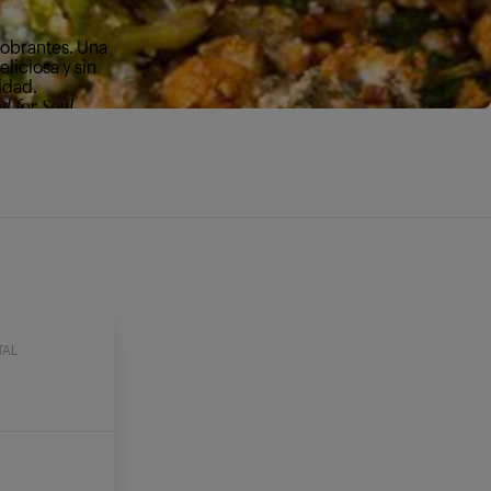
sobrantes. Una
liciosa y sin
idad.
 for Soul.
TAL