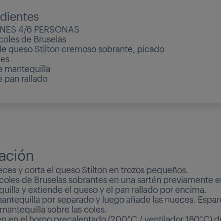
edientes
NES 4/6 PERSONAS
coles de Bruselas
e queso Stilton cremoso sobrante, picado
es
e mantequilla
 pan rallado
ación
eces y corta el queso Stilton en trozos pequeños.
 coles de Bruselas sobrantes en una sartén previamente 
illa y extiende el queso y el pan rallado por encima.
mantequilla por separado y luego añade las nueces. Espar
mantequilla sobre las coles.
tén en el horno precalentado (200°C / ventilador 180°C) d