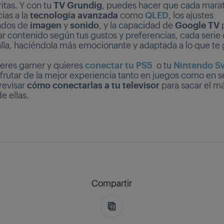
ritas. Y con tu
TV Grundig
, puedes hacer que cada mara
ias a la
tecnología avanzada
como
QLED
, los ajustes
ados de
imagen
y
sonido
, y la capacidad de
Google TV
 contenido según tus gustos y preferencias, cada serie 
alla, haciéndola más emocionante y adaptada a lo que te 
eres gamer y quieres
conectar tu PS5
o tu
Nintendo S
frutar de la mejor experiencia tanto en juegos como en se
revisar
cómo conectarlas a tu televisor
para sacar el m
e ellas.
Compartir