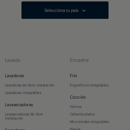
Selecciona tu país
Lavado
Encastre
Lavadoras
Frío
Lavadoras de libre instalación
Frigoríficos integrables
Lavadoras integrables
Cocción
Lavasecadoras
Hornos
Lavasecadoras de libre
Calienta platos
instalación
Microondas integrables
Placas
Secadoras