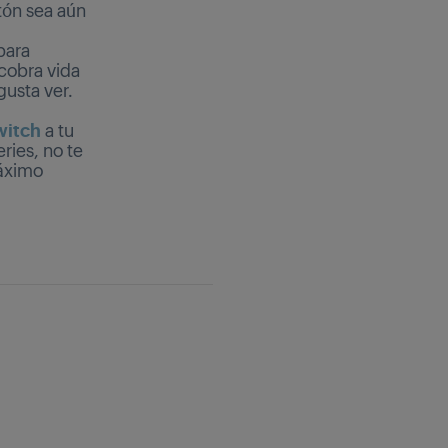
tón sea aún
para
cobra vida
gusta ver.
witch
a tu
ries, no te
áximo