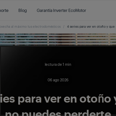
orte
Blog
Garantía Inverter EcoMotor
ovecha al máximo tus electrodomésticos
/
4 series para ver en otoño y que
lectura de 1 min
06 ago 2026
ies para ver en otoño
no puedes perderte