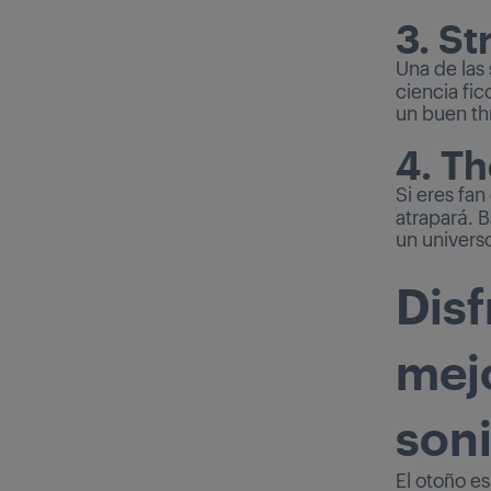
3. St
Una de las
ciencia fic
un buen th
4. T
Si eres fan
atrapará. B
un univers
Disf
mejo
son
El otoño es