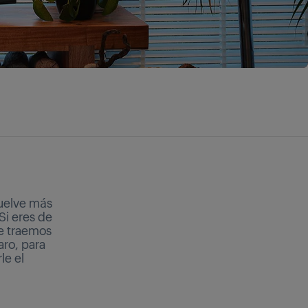
vuelve más
Si eres de
te traemos
laro, para
le el