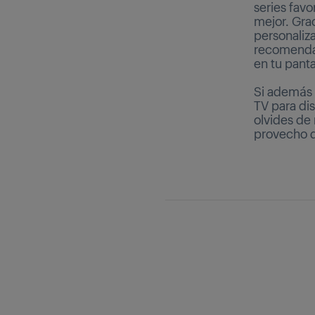
series favo
mejor. Grac
personaliz
recomendar
en tu pant
Si además 
TV para dis
olvides de 
provecho d