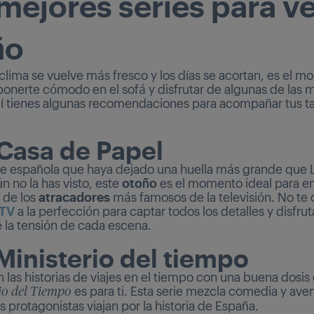
mejores series para ve
ño
clima se vuelve más fresco y los días se acortan, es el 
ponerte cómodo en el sofá y disfrutar de algunas de las 
uí tienes algunas recomendaciones para acompañar tus t
 Casa de Papel
ie española que haya dejado una huella más grande que 
ún no la has visto, este
otoño
es el momento ideal para e
a de los
atracadores
más famosos de la televisión. No te 
 TV
a la perfección para captar todos los detalles y disfruta
la tensión de cada escena.
 Ministerio del tiempo
n las historias de viajes en el tiempo con una buena dosi
es para ti. Esta serie mezcla comedia y ave
io del Tiempo
s protagonistas viajan por la historia de España.