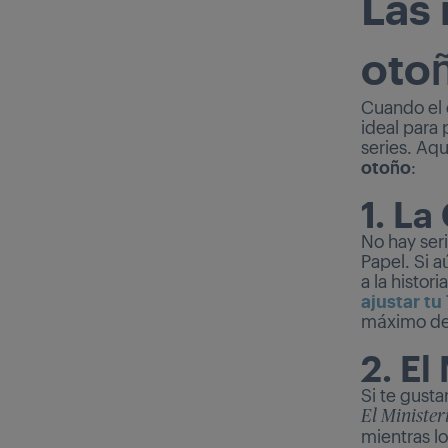
Las 
oto
Cuando el 
ideal para 
series. Aq
otoño
:
1. La
No hay ser
Papel. Si a
a la histori
ajustar tu
máximo de 
2. El
Si te gusta
El Minister
mientras lo