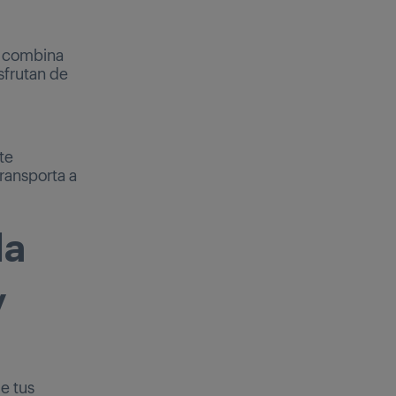
, combina
isfrutan de
te
transporta a
la
y
de tus