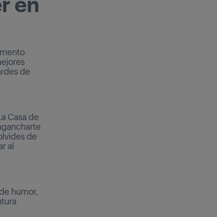
r en
momento
mejores
ardes de
La Casa de
ngancharte
olvides de
r al
s de humor,
ntura