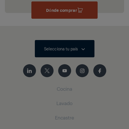
Dónde comprar
Selecciona tu país
Cocina
Lavado
Frío
Encastre
Frigoríficos
Lavadoras