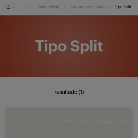
/
...
/
Cuidado del aire
/
Aires acondicionados
/
Tipo Split
Tipo Split
resultado (1)
Whistlist
Comparar