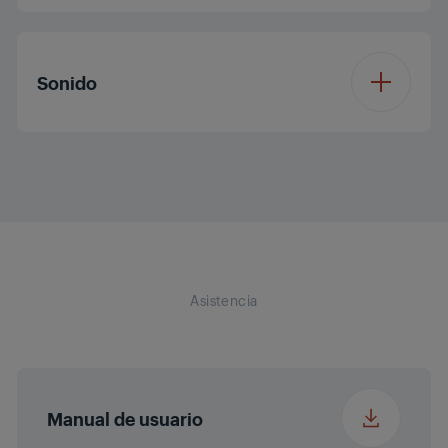
Built-in microphone
Sonido
Display color (AU)
Blanco
Sound System
Estéreo
Display Type (AU)
LED
Accessories (Nontv)
Cable auxiliar, cable
RCA, soportes de
Asistencia
pared, mando a
distancia, pila (para
el mando a
distancia),
certificado de
Manual de usuario
garantía, manual del
usuario, adaptador