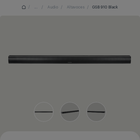
/
...
/
Audio
/
Altavoces
/
GSB 910 Black