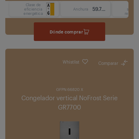
Clase de
Tipo
59.7 cm
eficiencia
Anchura
sistem
energética
refrige
Dónde comprar
Whistlist
Comparar
GFPN 66820 X
Congelador vertical NoFrost Serie
GR7700