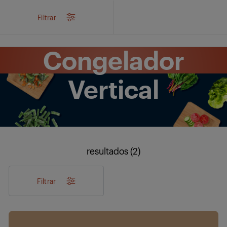
/
...
/
Frío
/
Congeladores
/
Congelador Vertical
Filtrar
Congelador
Vertical
resultados (2)
Filtrar