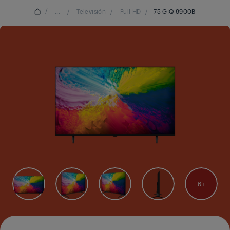
/
...
/
Televisión
/
Full HD
/
75 GIQ 8900B
6