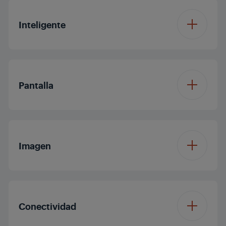
Inteligente
Sistema operativo
GoogleTV
Pantalla
Tamaño de pantalla
75'/189 cm
Imagen
Resolución
4K Ultra HD
Procesador
Cuatro nucleos
Pantalla del panel
QLED LCD
Conectividad
Dolby Digital