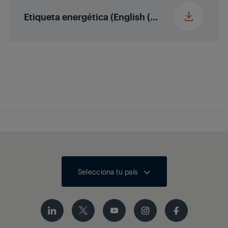
Etiqueta energética (English (United States))
Potencia de salida de
2 x 15/30 W potencia
sonido
nominal/música
(R/L)
Nivel de volumen
automático
HEVC/H.265
Bluetooth
Selecciona tu país