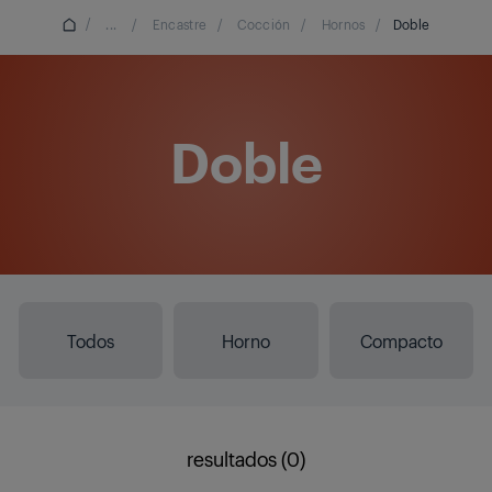
/
...
/
Encastre
/
Cocción
/
Hornos
/
Doble
Doble
Todos
Horno
Compacto
resultados (0)