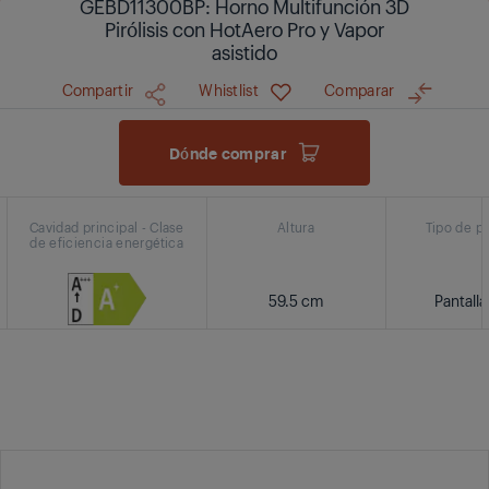
GEBD11300BP: Horno Multifunción 3D
Pirólisis con HotAero Pro y Vapor
asistido
Compartir
Whistlist
Comparar
Dónde comprar
Cavidad principal - Clase
Altura
Tipo de pa
de eficiencia energética
59.5 cm
Pantalla