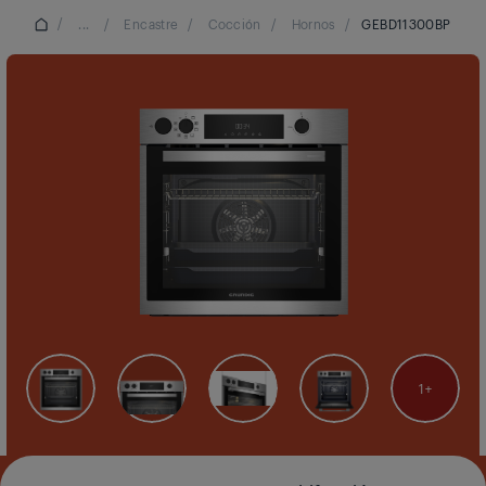
/
...
/
Encastre
/
Cocción
/
Hornos
/
GEBD11300BP
1