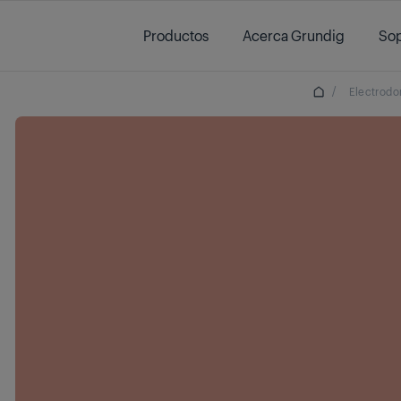
Main content starts here
Productos
Acerca Grundig
Sop
/
Electrodo