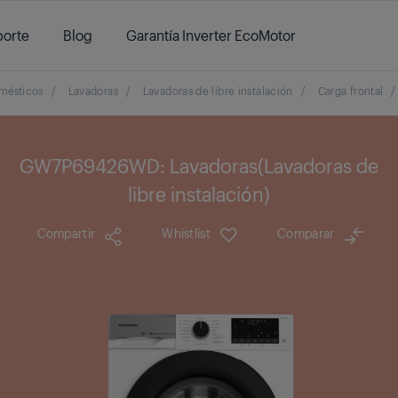
orte
Blog
Garantía Inverter EcoMotor
mésticos
/
Lavadoras
/
Lavadoras de libre instalación
/
Carga frontal
/
GW7P69426WD: Lavadoras(Lavadoras de
libre instalación)
Compartir
Whistlist
Comparar