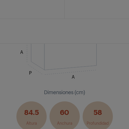
A
P
A
Dimensiones (cm)
84.5
60
58
Altura
Anchura
Profundidad