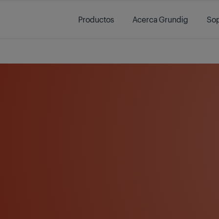
Main content starts here
Productos
Acerca Grundig
Sop