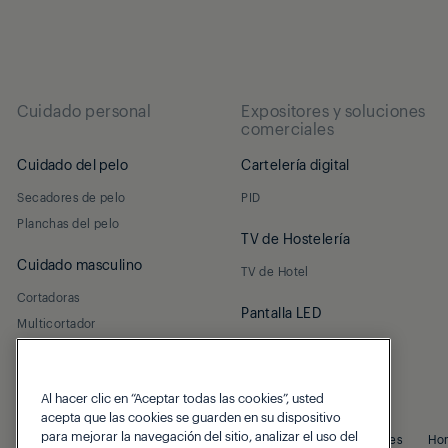
Cuidado personal
Expositores y soluciones
comerciales
Cuidado del pelo
Cartelería digital
Secadores de pelo
PID
Planchas del pelo
TV de Hostelería
Cuidado masculino
TV de Hotel
Cortadoras
Pantalla LED
Multicortador
Led interior
Al hacer clic en “Aceptar todas las cookies”, usted
acepta que las cookies se guarden en su dispositivo
para mejorar la navegación del sitio, analizar el uso del
© 2026 Grundig
Politica de Privacidad
Politica de Cookies
Ho