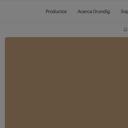
Main content starts here
Productos
Acerca Grundig
Sop