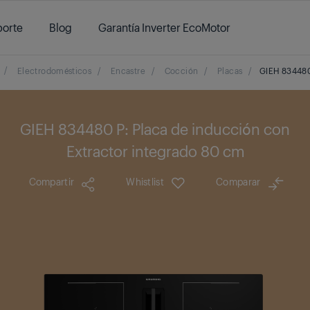
orte
Blog
Garantía Inverter EcoMotor
/
Electrodomésticos
/
Encastre
/
Cocción
/
Placas
/
GIEH 83448
GIEH 834480 P: Placa de inducción con
Extractor integrado 80 cm
Compartir
Whistlist
Comparar