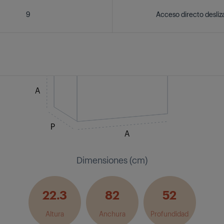
9
Acceso directo desliz
A
P
A
Dimensiones (cm)
22.3
82
52
Altura
Anchura
Profundidad