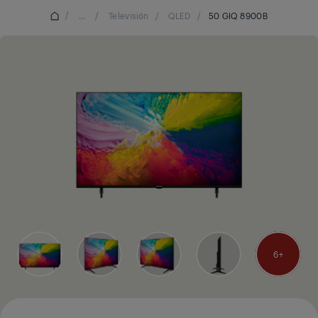
/
...
/
Televisión
/
QLED
/
50 GIQ 8900B
6