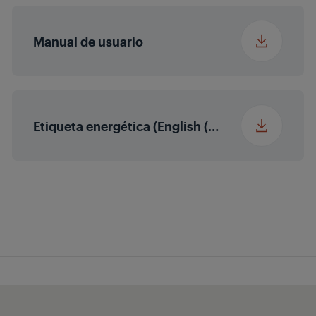
Enriquecimiento
multicolor
Manual de usuario
Fidelidad mágica
Etiqueta energética (English (United States))
Potencia de salida de
2 x 10/20 W potencia
sonido
nominal/música
(R/L)
Nivel de volumen
automático
HEVC/H.265