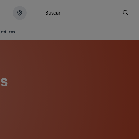
Buscar
léctricas
as