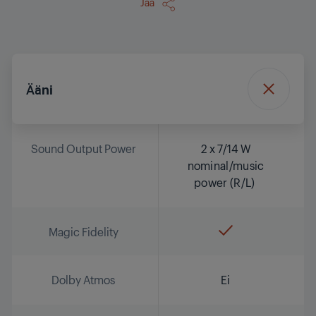
Jaa
Ääni
Sound Output Power
2 x 7/14 W
nominal/music
power (R/L)
Magic Fidelity
Dolby Atmos
Ei