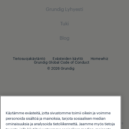
Jääkaappipakastimet
Kuivaavat pesukoneet
Grundig Lyhyesti
Integroitavat pakastimet
Pölynimurit
Integroitavat jääkaappipakastimet
Vapaasti sijoitettavat kuivaavat pesukoneet
Integroitavat jääkaappipakastimet
Tuki
Ruoanvalmistus
Robotti-imurit
Kuivausrummut
Ruoanvalmistus
Grundig Lyhyesti
Langattomat imurit
Blog
Integroitavat uunit
Kuivausrummut
Integroitavat uunit
Beko Corporate
Imurit
Integroitavat mikroaaltouunit
Integroitavat mikroaaltouunit
Silitysraudat
Integroitavat keittotasot
Tietosuojakäytäntö
Evästeiden käyttö
Homewhiz
Grundig Global Code of Conduct
Integroitavat liesituulettimet
Integroitavat liesituulettimet
© 2026 Grundig
Höyrysilitysraudat
Astianpesu
Astianpesu
Integroitavat astianpesukoneet
Integroitavat astianpesukoneet
Pienet keittiökoneet
Käytämme evästeitä, jotta sivustomme toimii oikein ja voimme
Kahvin- ja teenkeittimet
personoida sisältöä ja mainoksia, tarjota sosiaalisen median
Our parent company, Beko has 55,000 employees throughout the
world with its global operations through its subsidiaries in 57 countries
ominaisuuksia ja analysoida tietoliikennettä. Jaamme myös tietoja
and 45 production facilities in 13 countries
Tehosekoittimet
tavasta, jolla käytät sivustoamme sosiaalisen median, mainonta-