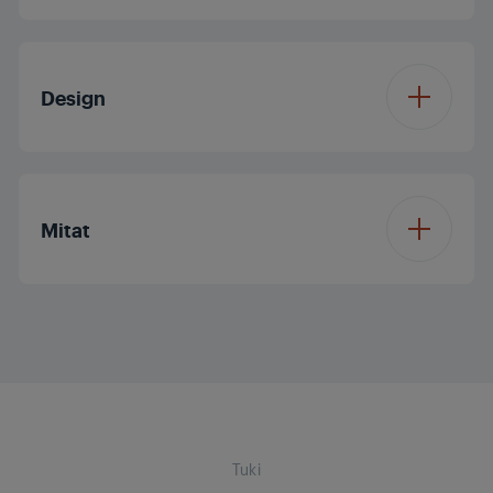
HBB TV
HDMI ARC
Näytön koko
32/80 cm
Värienrikastus
Ei
HEVC/H.265
Design
HDMI CEC
Resoluutio
Full HD
Tuki kuulokkeille
Väri (TV)
Musta
Näyttöpaneeli
LED TV
Mitat
Miracast
Yes (OneWay)
Seinäkiinnitys
100 x 150 mm
Käyttöjärjestelmä
Vision OS
TV:n koko jalustalla
738.7 x 505 x 249.6
USB
2
mm
Prosessori
Tuplaydin
USB 3.0
Ei
TV:n koko ilman
738.7 x 474.6 x 78.3
Dolby Digital
jalustaa
mm
Tuki