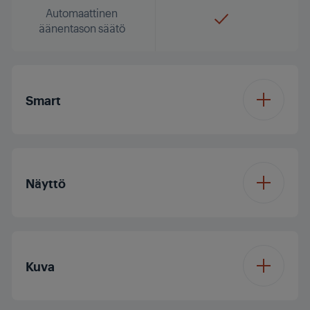
Automaattinen
äänentason säätö
Smart
Käyttöjärjestelmä
Vision OS
Näyttö
Näytön koko
32/80 cm
Kuva
Resoluutio
Full HD