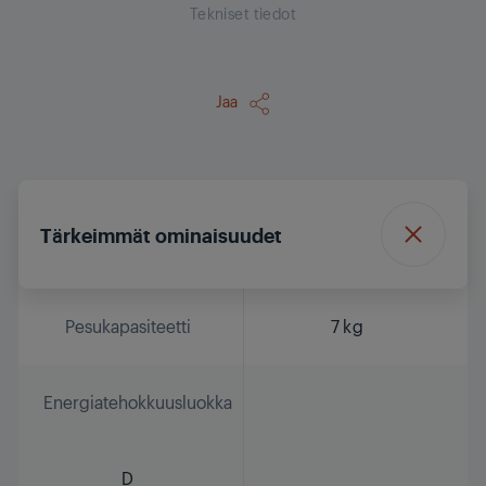
Tekniset tiedot
Jaa
Tärkeimmät ominaisuudet
Pesukapasiteetti
7 kg
Energiatehokkuusluokka
D