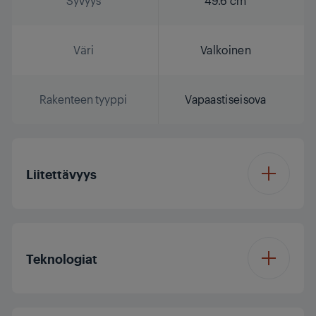
Syvyys
49.6 cm
Väri
Valkoinen
Rakenteen tyyppi
Vapaastiseisova
Liitettävyys
HomeWhiz®
Bluetooth
Connection Type
Teknologiat