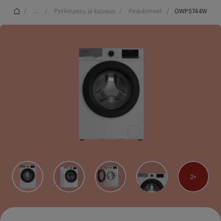
/
...
/
Pyykinpesu ja kuivaus
/
Pesukoneet
/
GWP5744W
2