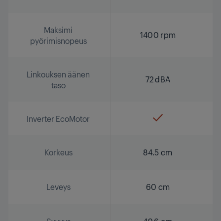
Maksimi
1400 rpm
pyörimisnopeus
Linkouksen äänen
72 dBA
taso
Inverter EcoMotor
Korkeus
84.5 cm
Leveys
60 cm