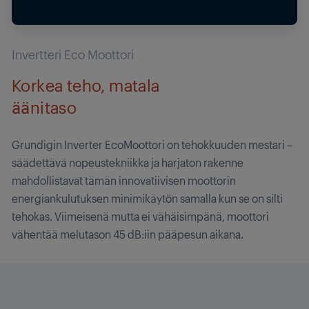
Invertteri Eco Moottori
Korkea teho, matala
äänitaso
Grundigin Inverter EcoMoottori on tehokkuuden mestari –
säädettävä nopeustekniikka ja harjaton rakenne
mahdollistavat tämän innovatiivisen moottorin
energiankulutuksen minimikäytön samalla kun se on silti
tehokas. Viimeisenä mutta ei vähäisimpänä, moottori
vähentää melutason 45 dB:iin pääpesun aikana.