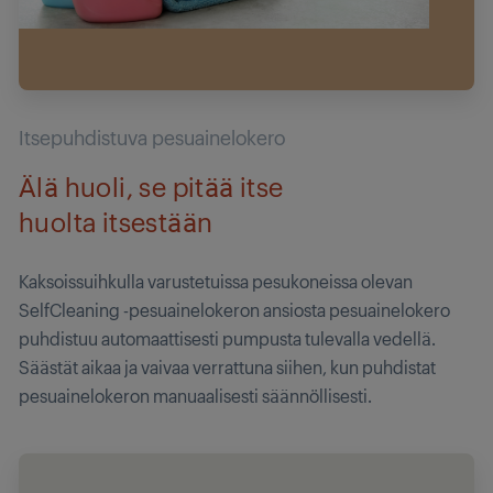
Itsepuhdistuva pesuainelokero
Älä huoli, se pitää itse
huolta itsestään
Kaksoissuihkulla varustetuissa pesukoneissa olevan
SelfCleaning -pesuainelokeron ansiosta pesuainelokero
puhdistuu automaattisesti pumpusta tulevalla vedellä.
Säästät aikaa ja vaivaa verrattuna siihen, kun puhdistat
pesuainelokeron manuaalisesti säännöllisesti.