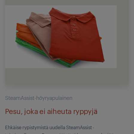
SteamAssist-höyryapulainen
Pesu, joka ei aiheuta ryppyjä
Ehkäise rypistymistä uudella SteamAssist -