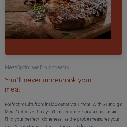
MeatOptimiser Pro Accesory
You’ll never undercook your
meat
Perfect results from inside out of your meat. With Grundig's
Meat Optimizer Pro, you’ll never undercook a roast again.
Find your perfect “doneness” as the probe measures your
meat’s core temperature to the exact degree.