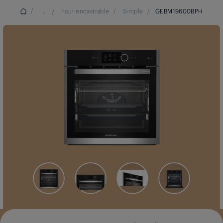
/
...
/
Four encastrable
/
Simple
/
GEBM19600BPH