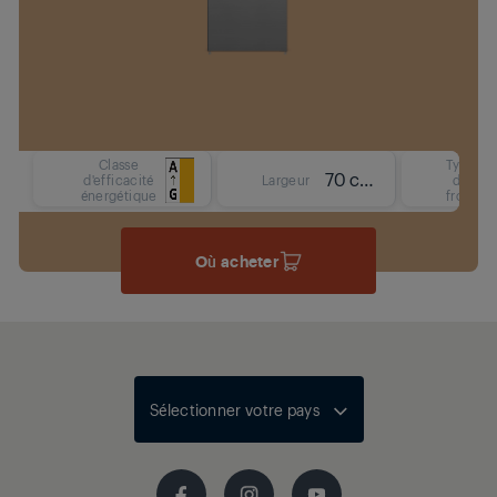
Classe
Type
70 cm
d'efficacité
Largeur
de
énergétique
froid
Où acheter
Sélectionner votre pays