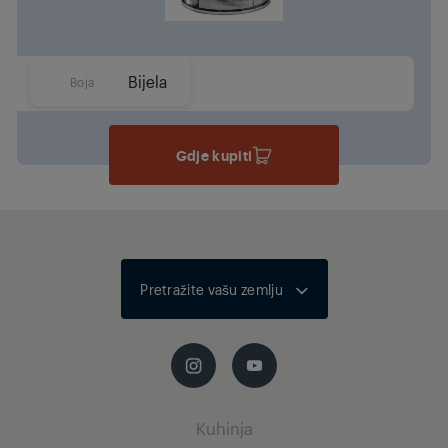
Bijela
Boja
Gdje kupiti
Pretražite vašu zemlju
Kuhinja