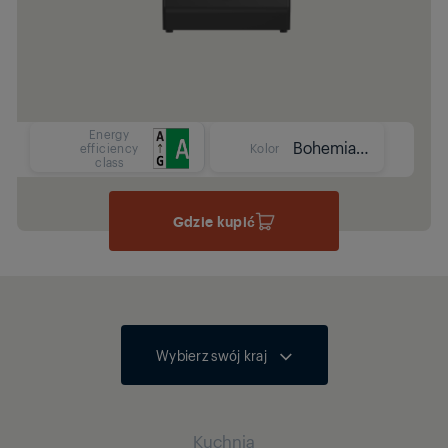
Energy
Bohemian Anthracite
efficiency
Kolor
class
Gdzie kupić
Wybierz swój kraj
Kuchnia