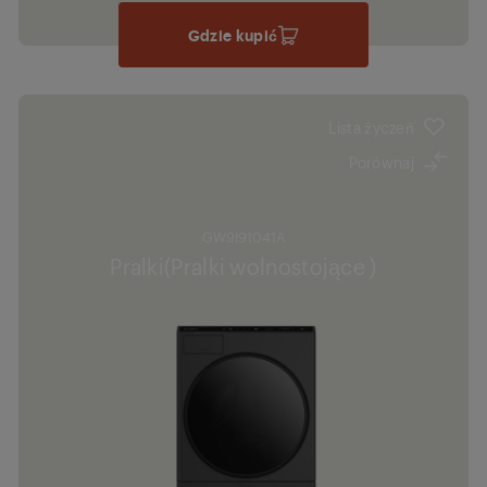
Gdzie kupić
Lista życzeń
Porównaj
GW9I91041A
Pralki(Pralki wolnostojące )