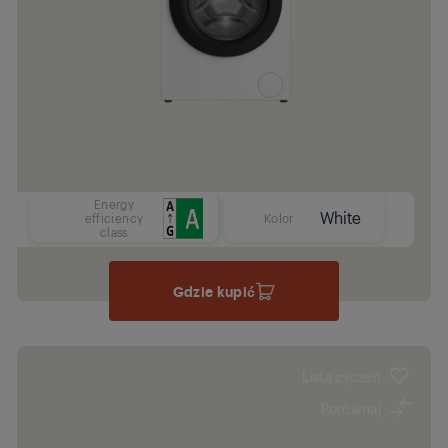
Energy
White
efficiency
Kolor
class
Gdzie kupić
Lista życzeń
Porównaj