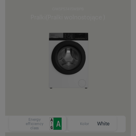
GW5P57415WBPB
Pralki(Pralki wolnostojące )
Energy
White
efficiency
Kolor
class