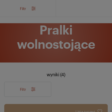
/
Produkty
/
Pranie
/
Pralki
/
Pralki wolnostojące
Filtr
Pralki
wolnostojące
wyniki (4)
Filtr
Lista życzeń