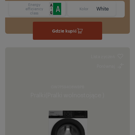
Energy
White
efficiency
Kolor
class
Gdzie kupić
Lista życzeń
Porównaj
GW7P59408WBPB
Pralki(Pralki wolnostojące )