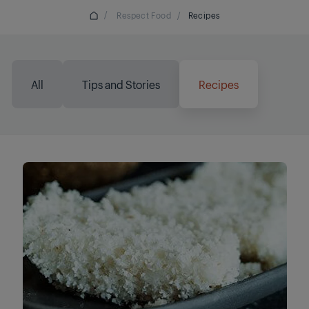
/
Respect Food
/
Recipes
All
Tips and Stories
Recipes