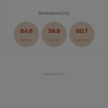
Dimensiuni (cm)
84.6
59.8
60.7
Inaltime
Latime
Adancime
Caracteristici