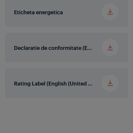
Eticheta energetica
Program descarcabil
Reimprospatare
5
Declaratie de conformitate (English (United States))
Rating Label (English (United States))