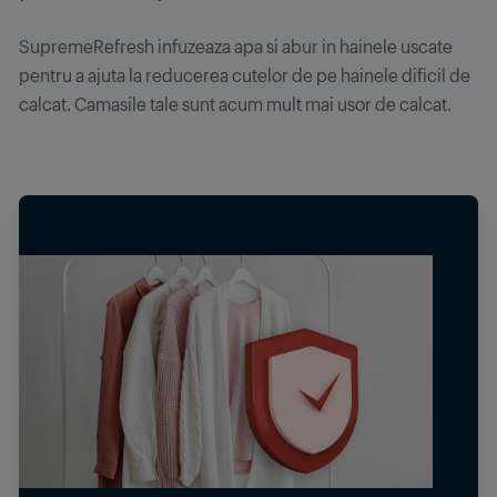
SupremeRefresh infuzeaza apa si abur in hainele uscate
pentru a ajuta la reducerea cutelor de pe hainele dificil de
calcat. Camasile tale sunt acum mult mai usor de calcat.