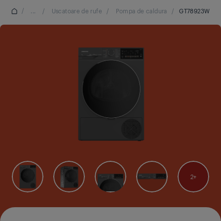
/
...
/
Uscatoare de rufe
/
Pompa de caldura
/
GT78923W
2