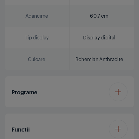
Adancime
60.7 cm
Tip display
Display digital
Culoare
Bohemian Anthracite
Programe
Numar de programe
14
Functii