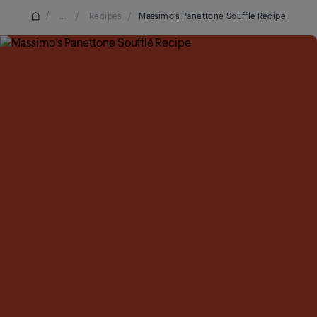
/
...
/
Recipes
/
Massimo’s Panettone Soufflé Recipe