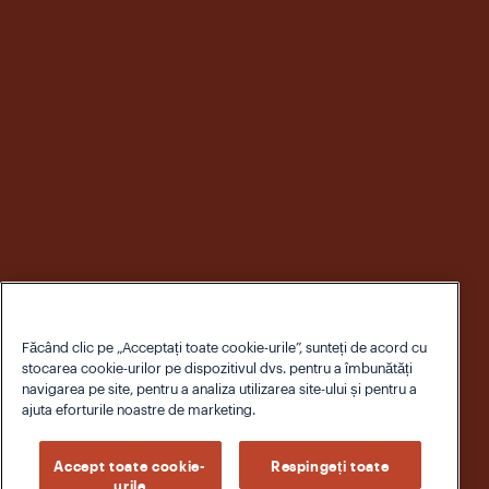
Făcând clic pe „Acceptați toate cookie-urile”, sunteți de acord cu
stocarea cookie-urilor pe dispozitivul dvs. pentru a îmbunătăți
navigarea pe site, pentru a analiza utilizarea site-ului și pentru a
ajuta eforturile noastre de marketing.
Accept toate cookie-
Respingeți toate
urile