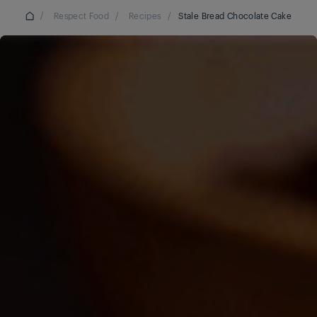
/
Respect Food
/
Recipes
/
Stale Bread Chocolate Cake