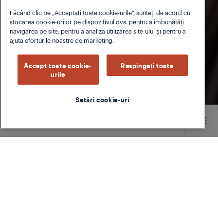
Făcând clic pe „Acceptați toate cookie-urile”, sunteți de acord cu
stocarea cookie-urilor pe dispozitivul dvs. pentru a îmbunătăți
navigarea pe site, pentru a analiza utilizarea site-ului și pentru a
ajuta eforturile noastre de marketing.
Accept toate cookie-
Respingeți toate
urile
Setări cookie-uri
Main content starts here
TYPE
LEFTOVERS