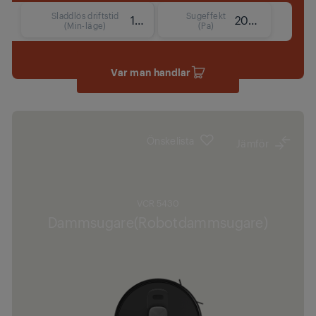
Sladdlös driftstid
Sugeffekt
170
2000 Pa
(Min-läge)
(Pa)
Var man handlar
Önskelista
Jämför
VCR 5430
Dammsugare(Robotdammsugare)