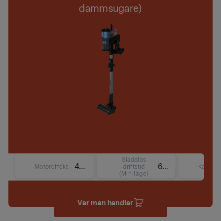
dammsugare)
Sladdlös
450 W
65 min
Motoreffekt
driftstid
Kapacit
(Min-läge)
Var man handlar