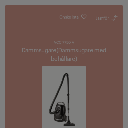
Önskelista
Jämför
VCC 7750 A
Dammsugare(Dammsugare med
behållare)