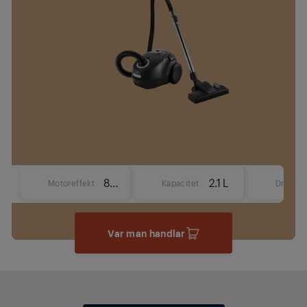
800 W
2.1 L
Motoreffekt
Kapacitet
Driftrad
Var man handlar