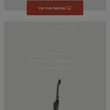
Var man handlar
Önskelista
Jämför
VCH 9932
Dammsugare(Sladdlösa
dammsugare)