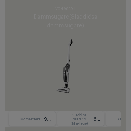
VCH 9929 L
Dammsugare(Sladdlösa
dammsugare)
Sladdlös
95 W
65 min
Motoreffekt
driftstid
Kapacit
(Min-läge)