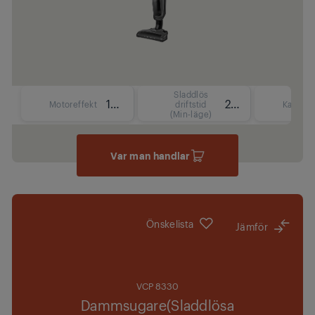
Sladdlös
130 W
20 min
Motoreffekt
driftstid
Kapacit
(Min-läge)
Var man handlar
Önskelista
Jämför
VCP 8330
Dammsugare(Sladdlösa