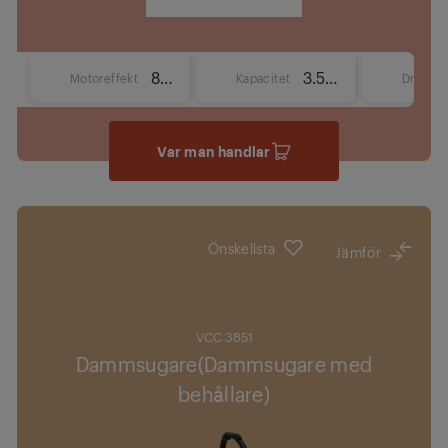
800 W
3.5 L
Motoreffekt
Kapacitet
Driftrad
Var man handlar
Önskelista
Jämför
VCC 3851
Dammsugare(Dammsugare med
behållare)