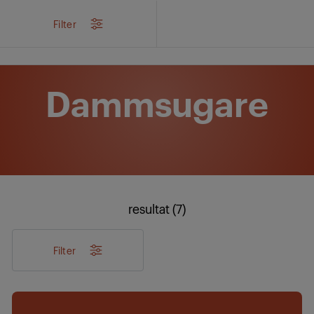
/
Produkter
/
Luft- och hemvård
/
Dammsugare
Filter
Dammsugare
resultat (7)
Filter