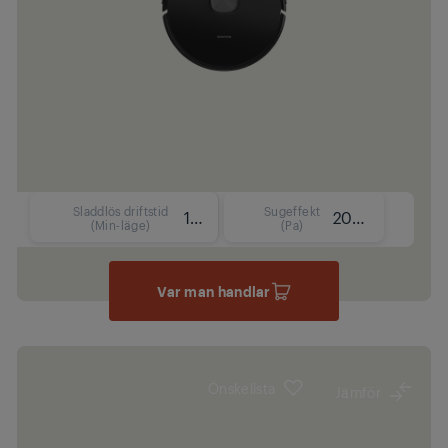
Sladdlös driftstid
Sugeffekt
130
2000 Pa
(Min-läge)
(Pa)
Var man handlar
Önskelista
Jämför