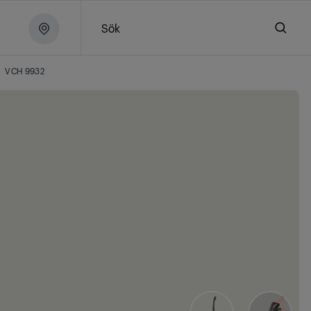
Sök
VCH 9932