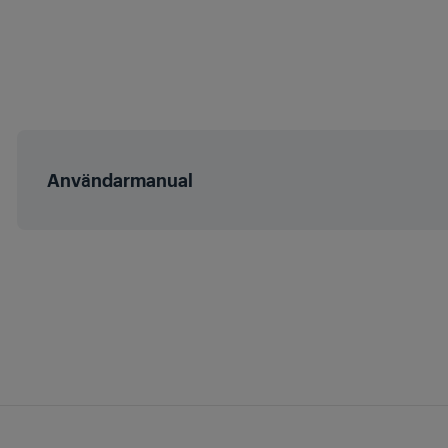
Ljudnivå
Förpackningshö
Motoreffekt
Förpackningsbr
Frekvens
Användarmanual
Förpackningsdj
Spänning
Förpackningsvi