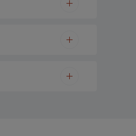
20 min
0.5L
DC
122 cm
llic Mørkegrå
0.5
27 cm
4 - 6 timer
22 cm
2.79 kg