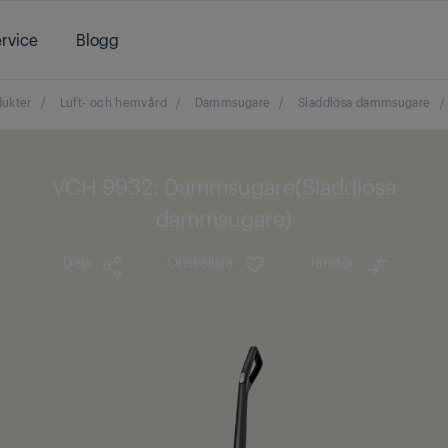
rvice
Blogg
dukter
/
Luft- och hemvård
/
Dammsugare
/
Sladdlösa dammsugare
/
VCH 9932: Dammsugare(Sladdlösa
dammsugare)
Dela
Önskelista
Jämför