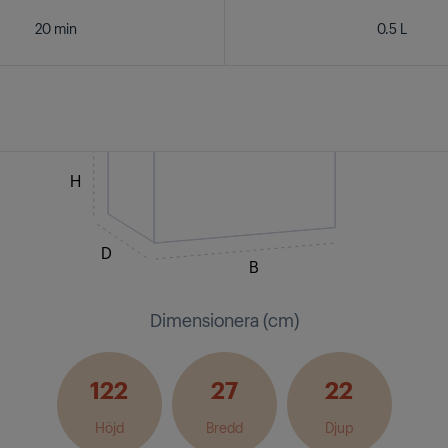
20 min
0.5 L
H
D
B
Dimensionera (cm)
122
27
22
Höjd
Bredd
Djup