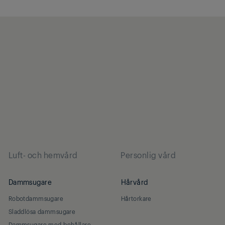
Luft- och hemvård
Personlig vård
Dammsugare
Hårvård
Robotdammsugare
Hårtorkare
Sladdlösa dammsugare
Dammsugare med behållare