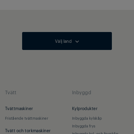
Välj land
Tvätt
Inbyggd
Tvättmaskiner
Kylprodukter
Fristående tvättmaskiner
Inbyggda kylskåp
Inbyggda frys
Tvätt och torkmaskiner
Inbyggda kyl- och frysskåp