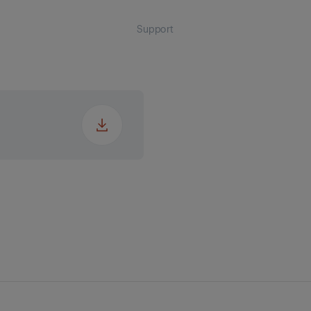
Support
jd
edd
up
kt