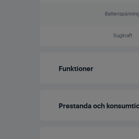
Batterispännin
Sugkraft
Funktioner
Uppladdningsbart ba
Prestanda och konsumti
Fristående
Sladdlös driftstid (Ma