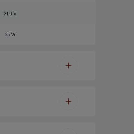
21.6 V
25 W
21