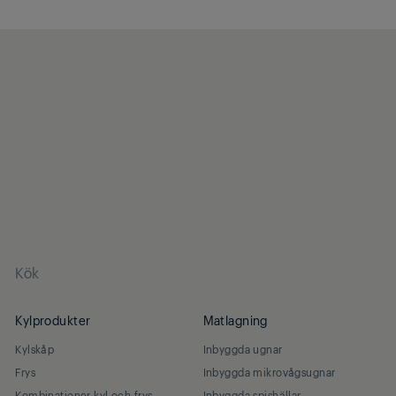
Kök
Kylprodukter
Matlagning
Kylskåp
Inbyggda ugnar
Frys
Inbyggda mikrovågsugnar
Kombinationer kyl och frys
Inbyggda spishällar