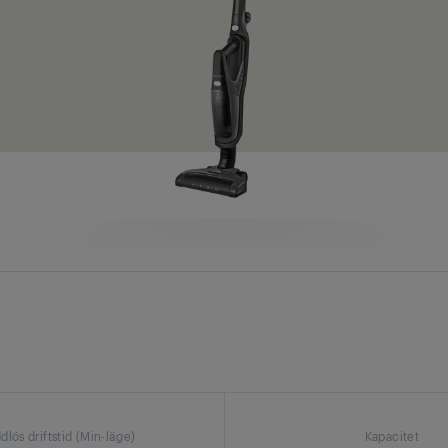
dlös driftstid (Min-läge)
Kapacitet