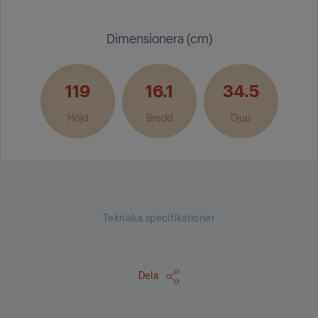
Dimensionera (cm)
119
16.1
34.5
Höjd
Bredd
Djup
Tekniska specifikationer
Dela