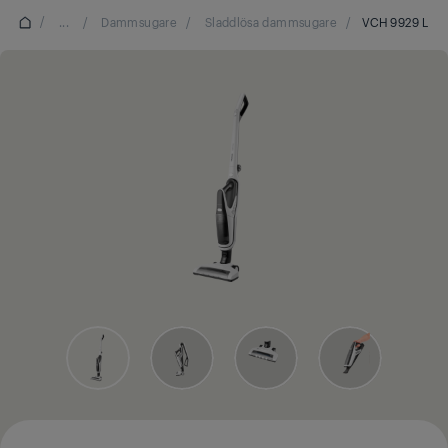
/
...
/
Dammsugare
/
Sladdlösa dammsugare
/
VCH 9929 L