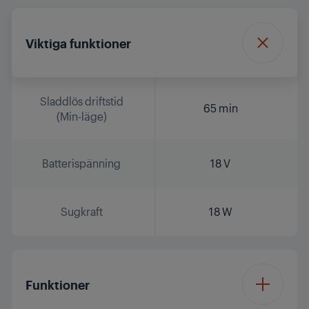
Viktiga funktioner
Sladdlös driftstid
65 min
(Min-läge)
Batterispänning
18 V
Sugkraft
18 W
Funktioner