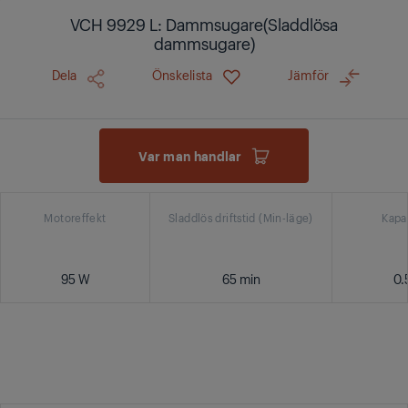
VCH 9929 L: Dammsugare(Sladdlösa
dammsugare)
Dela
Önskelista
Jämför
Var man handlar
Motoreffekt
Sladdlös driftstid (Min-läge)
Kapa
95 W
65 min
0.