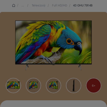
/
...
/
Televizorji
/
Full HD/HD
/
43 GHU 7914B
6