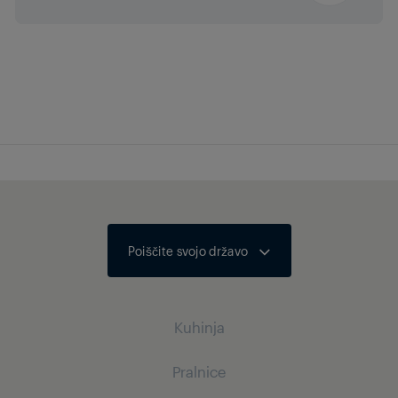
Izhodna moč zvoka
2 x 10/20 W
nominalna/glasbena
moč (R/L)
Samodejna raven
glasnosti
Dolby Atmos
Ne
Poiščite svojo državo
HEVC/H.265
Kuhinja
Bluetooth
Pralnice
Kuhanje