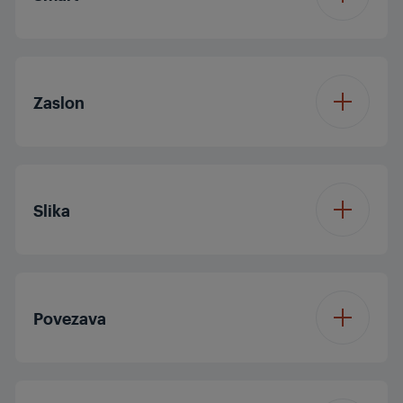
Operacijski sistem
GoogleTV
Zaslon
Velikost zaslona
43/108 cm
Slika
Rezolucija
4K Ultra HD
Procesor
Quad Core
Zaslon
LED TV
Povezava
Dolby Digital
Frekvenca plošče (Hz)
50
Bluetooth