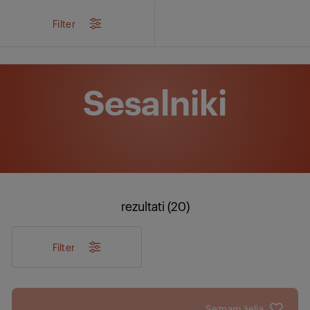
/
Izdelki
/
Higiena zraka in doma
/
Sesalniki
Filter
Sesalniki
rezultati (20)
Filter
Seznam želja