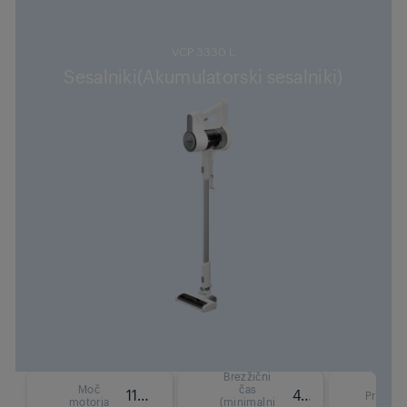
VCP 3330 L
Sesalniki(Akumulatorski sesalniki)
Brezžični
Moč
čas
110 W
40 min
Prostor
motorja
(minimalni