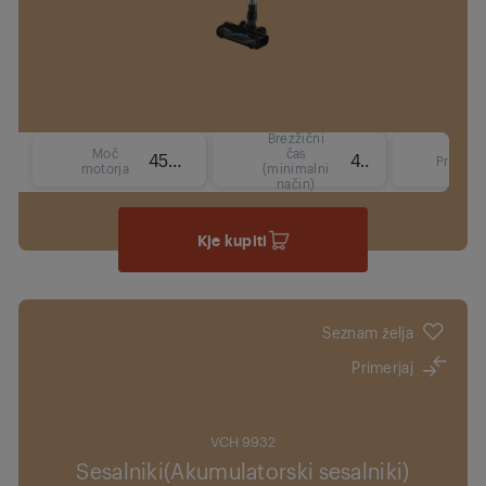
Brezžični
Moč
čas
450 W
45 min
Prostor
motorja
(minimalni
način)
Kje kupiti
Seznam želja
Primerjaj
VCH 9932
Sesalniki(Akumulatorski sesalniki)