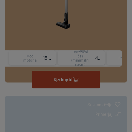
Brezžični
Moč
čas
150
45 min
Prostor
motorja
(minimalni
način)
Kje kupiti
Seznam želja
Primerjaj