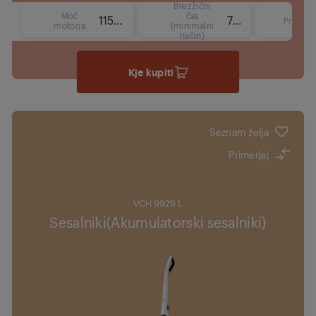
Brezžični
Moč
čas
115 W
70 min
Prostor
motorja
(minimalni
način)
Kje kupiti
Seznam želja
Primerjaj
VCH 9929 L
Sesalniki(Akumulatorski sesalniki)