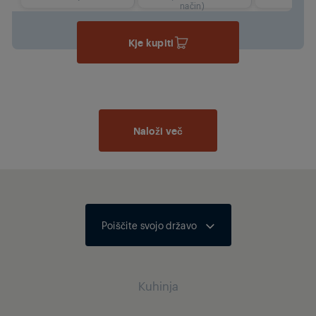
način)
Kje kupiti
Naloži več
Poiščite svojo državo
Kuhinja