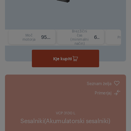
Brezžični
Moč
čas
95 W
60 min
Prostor
motorja
(minimalni
način)
Kje kupiti
Seznam želja
Primerjaj
VCP 3130 L
Sesalniki(Akumulatorski sesalniki)