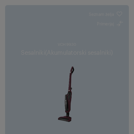
Seznam želja
Primerjaj
VCH 9930
Sesalniki(Akumulatorski sesalniki)