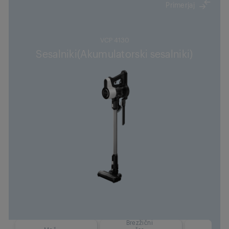
Primerjaj
VCP 4130
Sesalniki(Akumulatorski sesalniki)
Brezžični