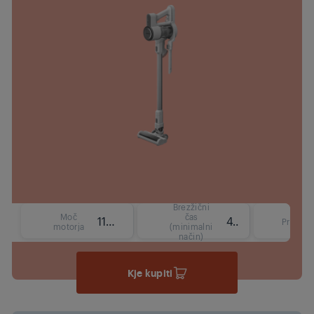
Brezžični
Moč
čas
110 W
45 min
Prostor
motorja
(minimalni
način)
Kje kupiti