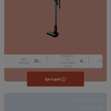
Brezžični
Moč
čas
350 W
45 min
Prostor
motorja
(minimalni
način)
Kje kupiti
Seznam želja
Primerjaj