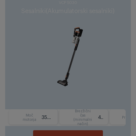
VCP 5030
Sesalniki(Akumulatorski sesalniki)
Brezžični
Moč
čas
350 W
45 min
Prostor
motorja
(minimalni
način)