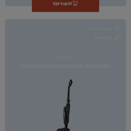
Kje kupiti
Seznam želja
Primerjaj
VCH 9129 L
Sesalniki(Akumulatorski sesalniki)