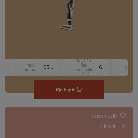
Brezžični
Moč
čas
95 W
60 min
Prostor
motorja
(minimalni
način)
Kje kupiti
Seznam želja
Primerjaj