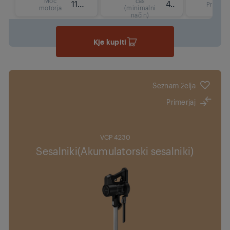
Moč
čas
110 W
45 min
Prostor
motorja
(minimalni
način)
Kje kupiti
Seznam želja
Primerjaj
VCP 4230
Sesalniki(Akumulatorski sesalniki)