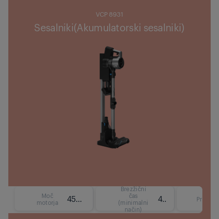
VCP 8931
Sesalniki(Akumulatorski sesalniki)
Brezžični
Moč
čas
450 W
45 min
Prostor
motorja
(minimalni
način)